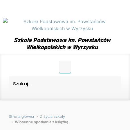
Skip to main content
Szkoła Podstawowa im. Powstańców
Wielkopolskich w Wyrzysku
Strona główna
Z życia szkoły
Wiosenne spotkania z książką