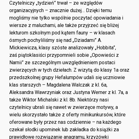
Czytelniczy „tydzień” trwał – ze względów
organizacyjnych – znacznie dużej… Dzięki temu
mogliśmy nie tylko wspólnie poczytać opowiadania i
wiersze z maluchami, ale także przyjrzeć się bliżej
lekturom szkolnym pod kątem fauny – w klasach
ósmych pochyliliśmy się nad „Dziadami” A.
Mickiewicza, klasy szóste analizowały „Hobbita”,
zaś piątoklasiści przypomnieli sobie „Opowieści z
Narnii” ze szczególnym uwzględnieniem postaci
zwierzęcych w tych dziełach. Z wizytą do klasy 1a oraz
przedszkolnej grupy Hefalumpów udali się uczniowie
klas starszych – Magdalena Walczak z kl. 6a,
Aleksandra Wawrzyniak oraz Justyna Werner z kl. 7a, a
także Wiktor Michalski z kl. 8b. Niektórzy nasi
czytelnicy ubrali się nawet w zwierzęce motywy, a
wielu skorzystało także z oferty minikunkursów, które
oferowane były przez nas codziennie – na każdego
czekał słodki upominek lub zakładka do książki za
prawidłowe rozwiązanie anagramu, krzyżówki