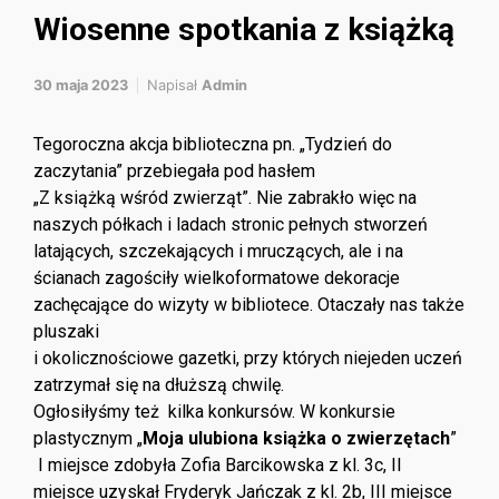
Wiosenne spotkania z książką
30 maja 2023
Napisał
Admin
Tegoroczna akcja biblioteczna pn. „Tydzień do
zaczytania” przebiegała pod hasłem
„Z książką wśród zwierząt”. Nie zabrakło więc na
naszych półkach i ladach stronic pełnych stworzeń
latających, szczekających i mruczących, ale i na
ścianach zagościły wielkoformatowe dekoracje
zachęcające do wizyty w bibliotece. Otaczały nas także
pluszaki
i okolicznościowe gazetki, przy których niejeden uczeń
zatrzymał się na dłuższą chwilę.
Ogłosiłyśmy też kilka konkursów. W konkursie
plastycznym „
Moja ulubiona książka o zwierzętach
”
I miejsce zdobyła Zofia Barcikowska z kl. 3c, II
miejsce uzyskał Fryderyk Jańczak z kl. 2b, III miejsce