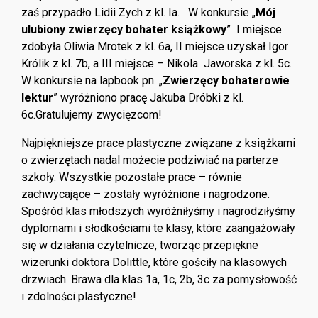
zaś przypadło Lidii Zych z kl. Ia. W konkursie „
Mój
ulubiony zwierzęcy bohater książkowy
” I miejsce
zdobyła Oliwia Mrotek z kl. 6a, II miejsce uzyskał Igor
Królik z kl. 7b, a III miejsce – Nikola Jaworska z kl. 5c.
W konkursie na lapbook pn. „
Zwierzęcy bohaterowie
lektur
” wyróżniono pracę Jakuba Dróbki z kl.
6c.Gratulujemy zwycięzcom!
Najpiękniejsze prace plastyczne związane z książkami
o zwierzętach nadal możecie podziwiać na parterze
szkoły. Wszystkie pozostałe prace – równie
zachwycające – zostały wyróżnione i nagrodzone.
Spośród klas młodszych wyróżniłyśmy i nagrodziłyśmy
dyplomami i słodkościami te klasy, które zaangażowały
się w działania czytelnicze, tworząc przepiękne
wizerunki doktora Dolittle, które gościły na klasowych
drzwiach. Brawa dla klas 1a, 1c, 2b, 3c za pomysłowość
i zdolności plastyczne!