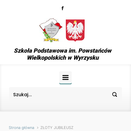
Skip to main content
Szkoła Podstawowa im. Powstańców
Wielkopolskich w Wyrzysku
Strona główna
ZŁOTY JUBILEUSZ