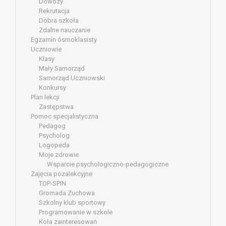
Dowozy
Rekrutacja
Dobra szkoła
Zdalne nauczanie
Egzamin ósmoklasisty
Uczniowie
Klasy
Mały Samorząd
Samorząd Uczniowski
Konkursy
Plan lekcji
Zastępstwa
Pomoc specjalistyczna
Pedagog
Psycholog
Logopeda
Moje zdrowie
Wsparcie psychologiczno-pedagogiczne
Zajęcia pozalekcyjne
TOP-SPIN
Gromada Zuchowa
Szkolny klub sportowy
Programowanie w szkole
Koła zainteresowań