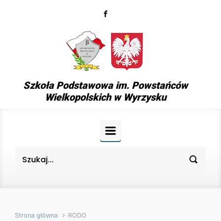
Skip to main content
Szkoła Podstawowa im. Powstańców
Wielkopolskich w Wyrzysku
Strona główna
RODO