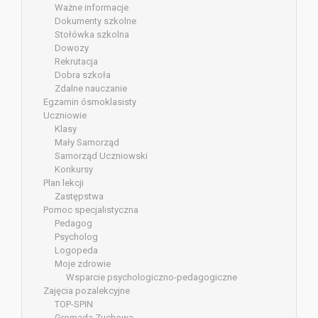
Ważne informacje
Dokumenty szkolne
Stołówka szkolna
Dowozy
Rekrutacja
Dobra szkoła
Zdalne nauczanie
Egzamin ósmoklasisty
Uczniowie
Klasy
Mały Samorząd
Samorząd Uczniowski
Konkursy
Plan lekcji
Zastępstwa
Pomoc specjalistyczna
Pedagog
Psycholog
Logopeda
Moje zdrowie
Wsparcie psychologiczno-pedagogiczne
Zajęcia pozalekcyjne
TOP-SPIN
Gromada Zuchowa