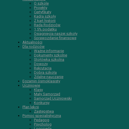
O szkole
Projekty
Certyfikaty
Kadra szkoły
Z kart historii
Rada Rodziców
1,5% podatku
Osiągnięcia naszej szkoły
Sprawozdanie finansowe
Aktualności
Dla rodziców
Ważne informacje
Dokumenty szkolne
Stołówka szkolna
Dowozy
Rekrutacja
Dobra szkoła
Zdalne nauczanie
Egzamin ósmoklasisty
Uczniowie
Klasy
Mały Samorząd
Samorząd Uczniowski
Konkursy
Plan lekcji
Zastępstwa
Pomoc specjalistyczna
Pedagog
Psycholog
Logopeda