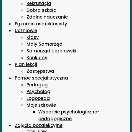
Rekrutacja
Dobra szkoła
Zdalne nauczanie
Egzamin ósmoklasisty
Uczniowie
Klasy
Mały Samorząd
Samorząd Uczniowski
Konkursy
Plan lekcji
Zastępstwa
Pomoc specjalistyczna
Pedagog
Psycholog
Logopeda
Moje zdrowie
Wsparcie psychologiczno-
pedagogiczne
Zajęcia pozalekcyjne