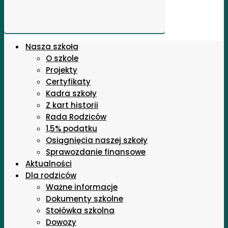
Nasza szkoła
O szkole
Projekty
Certyfikaty
Kadra szkoły
Z kart historii
Rada Rodziców
1,5% podatku
Osiągnięcia naszej szkoły
Sprawozdanie finansowe
Aktualności
Dla rodziców
Ważne informacje
Dokumenty szkolne
Stołówka szkolna
Dowozy