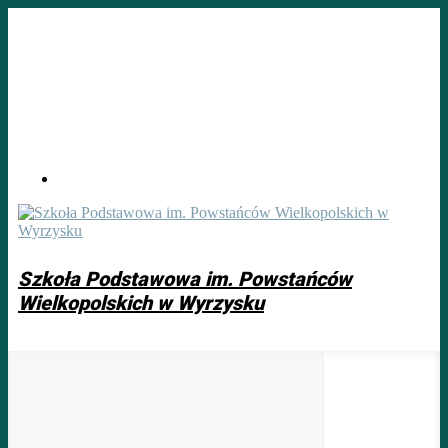
Skip
to
main
content
Szkoła Podstawowa im. Powstańców
Wielkopolskich w Wyrzysku