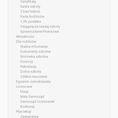
Certyfikaty
Kadra szkoły
Z kart historii
Rada Rodziców
1,5% podatku
Osiągnięcia naszej szkoły
Sprawozdanie finansowe
Aktualności
Dla rodziców
Ważne informacje
Dokumenty szkolne
Stołówka szkolna
Dowozy
Rekrutacja
Dobra szkoła
Zdalne nauczanie
Egzamin ósmoklasisty
Uczniowie
Klasy
Mały Samorząd
Samorząd Uczniowski
Konkursy
Plan lekcji
Zastępstwa