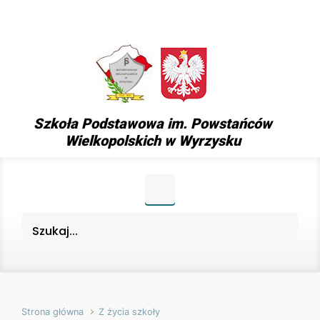
Skip to main content
Szkoła Podstawowa im. Powstańców
Wielkopolskich w Wyrzysku
Strona główna
Z życia szkoły