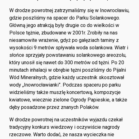
W drodze powrotnej zatrzymaliśmy się w Inowrocławiu,
gdzie poszliśmy na spacer do Parku Solankowego.
Główną jego atrakcją były drugie co do wielkości w
Polsce tężnie, zbudowane w 2001r. Zrobiły na nas
niesamowite wrażenie, gdyż po gałęziach tarniny z
wysokości 9 metrów spływała woda solankowa. Wiatr i
słońce sprzyjały powstawaniu solankowego areozolu,
który unosił się nawet do 300 metrów od tężni. Po 20
minutach inhalacji w obrębie tężni poszliśmy do Pijalni
Wód Mineralnych, gdzie każdy uczestnik skosztował
wody „Inowrocławianki”. Podczas spaceru po parku
widzieliśmy także muszlę koncertową, kompozycje
kwiatowe, wiecznie zielone Ogrody Papieskie, a także
dęby posadzone przez znanych Polaków.
W drodze powrotnej na uczestników wyjazdu czekał
tradycyjny konkurs wiedzowy i oczywiście nagrody
rzeczowe. Warto dodać, że nasza wycieczka nie