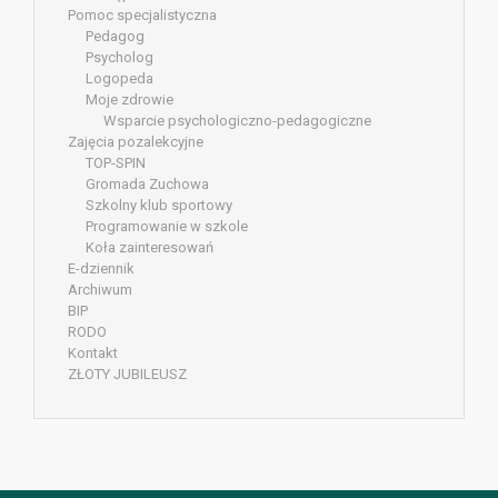
Pomoc specjalistyczna
Pedagog
Psycholog
Logopeda
Moje zdrowie
Wsparcie psychologiczno-pedagogiczne
Zajęcia pozalekcyjne
TOP-SPIN
Gromada Zuchowa
Szkolny klub sportowy
Programowanie w szkole
Koła zainteresowań
E-dziennik
Archiwum
BIP
RODO
Kontakt
ZŁOTY JUBILEUSZ
evolve
theme by Theme4Press • Powered by
WordPress