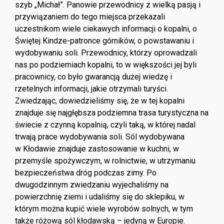
szyb „Michał”. Panowie przewodnicy z wielką pasją i
przywiązaniem do tego miejsca przekazali
uczestnikom wiele ciekawych informacji o kopalni, o
Świętej Kindze-patronce górników, o powstawaniu i
wydobywaniu soli. Przewodnicy, którzy oprowadzali
nas po podziemiach kopalni, to w większości jej byli
pracownicy, co było gwarancją dużej wiedzę i
rzetelnych informacji, jakie otrzymali turyści.
Zwiedzając, dowiedzieliśmy się, że w tej kopalni
znajduje się najgłębsza podziemna trasa turystyczna na
świecie z czynną kopalnią, czyli taką, w której nadal
trwają prace wydobywania soli. Sól wydobywana
w Kłodawie znajduje zastosowanie w kuchni, w
przemyśle spożywczym, w rolnictwie, w utrzymaniu
bezpieczeństwa dróg podczas zimy. Po
dwugodzinnym zwiedzaniu wyjechaliśmy na
powierzchnię ziemi i udaliśmy się do sklepiku, w
którym można kupić wiele wyrobów solnych, w tym
także różową sól kłodawską – jedyną w Europie.