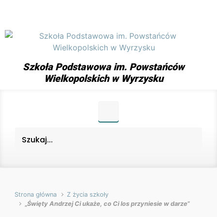
Skip to main content
Szkoła Podstawowa im. Powstańców
Wielkopolskich w Wyrzysku
Strona główna
Z życia szkoły
„
Święty Andrzej Ci ukaże, co Ci los przyniesie w darze
”