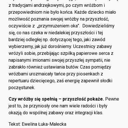
z tradycjami andrzejkowymi, po czym wróżbom i
przepowiedniom nie było końca. Każde dziecko miało
możliwość poznania swojej wróżby na przyszłość,
oczywiście z „przymrużeniem oka”. Dowiedzieliśmy
się, co nas czeka w niedalekiej przyszłości i tej
bardziej odległej np. dotyczącej tego, jaki zawód
wybierzemy, jak już dorośniemy. Uczestnicy zabawy
wróżyli sobie, przebijając szpilką papierowe serca z
napisanymi imionami swojej przyszłej sympatii, nie
zabrakło również ustawiania butów. Czas pomiędzy
wróżbami urozmaicały tańce przy piosenkach z
repertuaru dziecięcego, zaś energię zapewnił słodki
poczęstunek.
Czy wróżby się spełnią – przyszłość pokaże.
Pewne
jest to, że przyniosły one nam wiele radości i były
okazją do wspólnej zabawy oraz integracji klas.
Tekst: Ewelina Łuka-Małecka