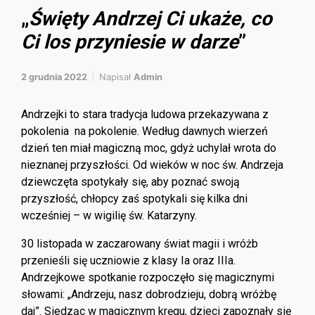
„
Święty Andrzej Ci ukaże, co
Ci los przyniesie w darze
”
2 grudnia 2022
Napisał
Admin
Andrzejki to stara tradycja ludowa przekazywana z
pokolenia na pokolenie. Według dawnych wierzeń
dzień ten miał magiczną moc, gdyż uchylał wrota do
nieznanej przyszłości. Od wieków w noc św. Andrzeja
dziewczęta spotykały się, aby poznać swoją
przyszłość, chłopcy zaś spotykali się kilka dni
wcześniej – w wigilię św. Katarzyny.
30 listopada w zaczarowany świat magii i wróżb
przenieśli się uczniowie z klasy Ia oraz IIIa.
Andrzejkowe spotkanie rozpoczęło się magicznymi
słowami: „Andrzeju, nasz dobrodzieju, dobrą wróżbę
daj”. Siedząc w magicznym kręgu, dzieci zapoznały się