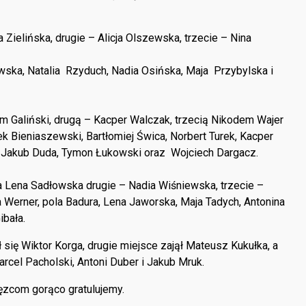
Zielińska, drugie – Alicja Olszewska, trzecie – Nina
owska, Natalia Rzyduch, Nadia Osińska, Maja Przybylska i
m Galiński, drugą – Kacper Walczak, trzecią Nikodem Wajer
ek Bieniaszewski, Bartłomiej Świca, Norbert Turek, Kacper
, Jakub Duda, Tymon Łukowski oraz Wojciech Dargacz.
ła Lena Sadłowska drugie – Nadia Wiśniewska, trzecie –
Werner, pola Badura, Lena Jaworska, Maja Tadych, Antonina
ibała.
 się Wiktor Korga, drugie miejsce zajął Mateusz Kukułka, a
arcel Pacholski, Antoni Duber i Jakub Mruk.
ęzcom gorąco gratulujemy.