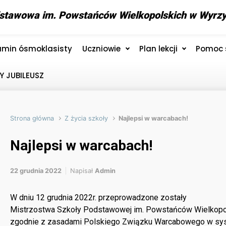
stawowa im. Powstańców Wielkopolskich w Wyrz
amin ósmoklasisty
Uczniowie
Plan lekcji
Pomoc 
Y JUBILEUSZ
Strona główna
Z życia szkoły
Najlepsi w warcabach!
Najlepsi w warcabach!
22 grudnia 2022
Napisał
Admin
W dniu 12 grudnia 2022r. przeprowadzone zostały
Mistrzostwa Szkoły Podstawowej im. Powstańców Wielkopo
zgodnie z zasadami Polskiego Związku Warcabowego w sys