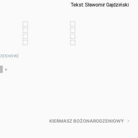
Tekst: Sławomir Gajdziński
IDESHOW]
2
►
KIERMASZ BOŻONARODZENIOWY