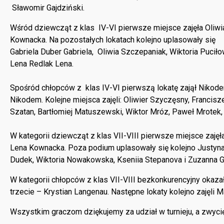
Sławomir Gajdziński.
Wśród dziewcząt z klas IV-VI pierwsze miejsce zajęła Oliwia 
Kownacka. Na pozostałych lokatach kolejno uplasowały się
Gabriela Duber Gabriela, Oliwia Szczepaniak, Wiktoria Pucił
Lena Redlak Lena.
Spośród chłopców z klas IV-VI pierwszą lokatę zajął Nikode
Nikodem. Kolejne miejsca zajęli: Oliwier Szyczęsny, Francisz
Szatan, Bartłomiej Matuszewski, Wiktor Mróz, Paweł Mrotek
W kategorii dziewcząt z klas VII-VIII pierwsze miejsce zaję
Lena Kownacka. Poza podium uplasowały się kolejno Justyna 
Dudek, Wiktoria Nowakowska, Kseniia Stepanova i Zuzanna G
W kategorii chłopców z klas VII-VIII bezkonkurencyjny okazał
trzecie – Krystian Langenau. Następne lokaty kolejno zajęli M
Wszystkim graczom dziękujemy za udział w turnieju, a zwyci