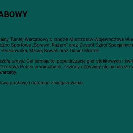
CABOWY
onalny Turniej Warcabowy o randze Mistrzostw Województwa Wiel
zno Sportowe „Sprawni Razem” oraz Zespół Szkół Specjalnych 
a Paradowska, Maciej Nowak oraz Daniel Mrotek.
eźbią umysł.
Cel turnieju to popularyzacja gier stolikowych i ś
istrzostwa Polski w warcabach. Zawody odbywały się na bardzo
warcaby.
tową postawę i ogromne zaangażowanie.