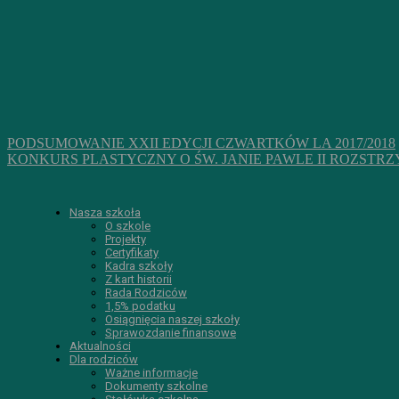
PODSUMOWANIE XXII EDYCJI CZWARTKÓW LA 2017/2018
KONKURS PLASTYCZNY O ŚW. JANIE PAWLE II ROZSTR
Nasza szkoła
O szkole
Projekty
Certyfikaty
Kadra szkoły
Z kart historii
Rada Rodziców
1,5% podatku
Osiągnięcia naszej szkoły
Sprawozdanie finansowe
Aktualności
Dla rodziców
Ważne informacje
Dokumenty szkolne