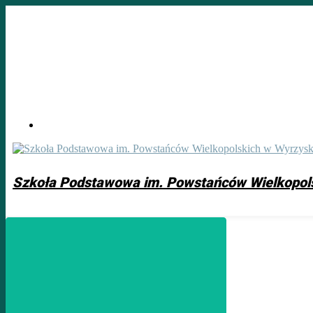
Skip
to
main
content
Szkoła Podstawowa im. Powstańców Wielkopol