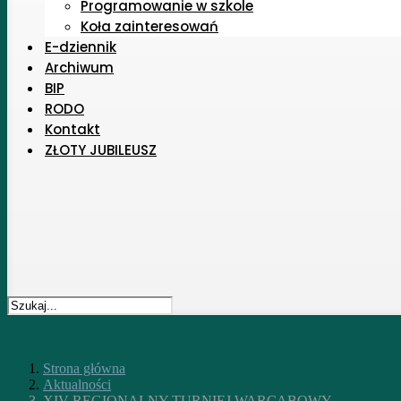
Programowanie w szkole
Koła zainteresowań
E-dziennik
Archiwum
BIP
RODO
Kontakt
ZŁOTY JUBILEUSZ
Strona główna
Aktualności
XIV REGIONALNY TURNIEJ WARCABOWY