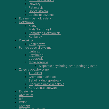
Stołówka szkolna
Dowozy
Rekrutacja
Dobra szkoła
Zdalne nauczanie
Egzamin ósmoklasisty
Uczniowie
Klasy
Mały Samorząd
Samorząd Uczniowski
Konkursy
Plan lekcji
Zastępstwa
Pomoc specjalistyczna
Pedagog
Psycholog
Logopeda
Moje zdrowie
Wsparcie psychologiczno-pedagogiczne
Zajęcia pozalekcyjne
TOP-SPIN
Gromada Zuchowa
Szkolny klub sportowy
Programowanie w szkole
Koła zainteresowań
E-dziennik
Archiwum
BIP
RODO
Kontakt