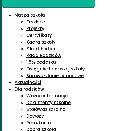
Nasza szkoła
O szkole
Projekty
Certyfikaty
Kadra szkoły
Z kart historii
Rada Rodziców
1,5% podatku
Osiągnięcia naszej szkoły
Sprawozdanie finansowe
Aktualności
Dla rodziców
Ważne informacje
Dokumenty szkolne
Stołówka szkolna
Dowozy
Rekrutacja
Dobra szkoła