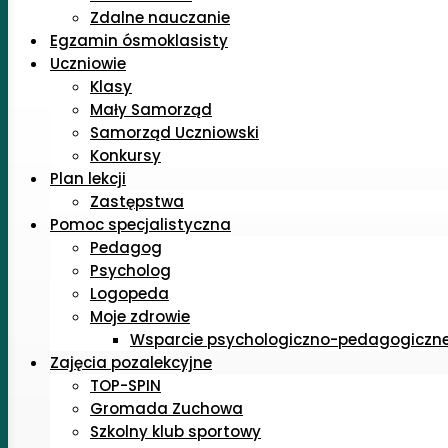
Zdalne nauczanie
Egzamin ósmoklasisty
Uczniowie
Klasy
Mały Samorząd
Samorząd Uczniowski
Konkursy
Plan lekcji
Zastępstwa
Pomoc specjalistyczna
Pedagog
Psycholog
Logopeda
Moje zdrowie
Wsparcie psychologiczno-pedagogiczn
Zajęcia pozalekcyjne
TOP-SPIN
Gromada Zuchowa
Szkolny klub sportowy