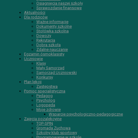
Osiągnięcia naszej szkoły
Sprawozdanie finansowe
Aktualności
Dla rodziców
Ważne informacje
Dokumenty szkolne
Stołówka szkolna
Dowozy
Rekrutacja
Dobra szkoła
Zdalne nauczanie
Egzamin ósmoklasisty
Uczniowie
Klasy
Mały Samorząd
Samorząd Uczniowski
Konkursy
Plan lekcji
Zastępstwa
Pomoc specjalistyczna
Pedagog
Psycholog
Logopeda
Moje zdrowie
Wsparcie psychologiczno-pedagogiczne
Zajęcia pozalekcyjne
TOP-SPIN
Gromada Zuchowa
Szkolny klub sportowy
Programowanie w szkole