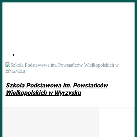
Skip
to
main
content
Szkoła Podstawowa im. Powstańców
Wielkopolskich w Wyrzysku