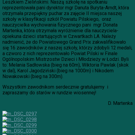
Leszkiem Zielińskimi. Naszą szkołę na spotkaniu
reprezentowała pani dyrektor mgr Danuta Buryta-Arndt, która
otrzymała przepiękny puchar za zajęcie II miejsca naszej
szkoły w klasyfikacji szkół Powiatu Pilskiego, oraz
nauczycielka wychowania fizycznego pani mgr Donata
Martenka, która otrzymała wyróżnienie dla nauczyciela-
opiekuna dzieci startujących w Czwartkach LA. Należy
nadmienić, że do Powiatowego Grand Prix zakwalifikowało
się 16 zawodników z naszej szkoły, którzy zdobyli 12 medali,
a czworo z nich reprezentowało Powiat Pilski w Finale
Ogólnopolskim Mistrzostw Dzieci i Młodzieży w Łodzi. Byli
to: Melania Sadłowska (bieg na 60m), Wiktoria Pawlak (skok
w dal), Karol Jagodziński (bieg na 1000m) i Nikodem
Nowakowski (bieg na 300m).
Wszystkim zawodnikom serdecznie gratulujemy i
zapraszamy do starów w rundzie wiosennej!
D. Martenka