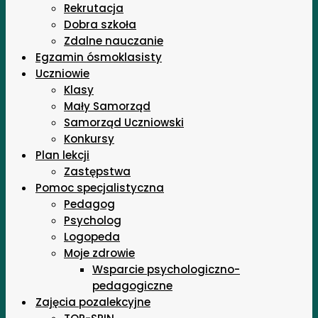
Rekrutacja
Dobra szkoła
Zdalne nauczanie
Egzamin ósmoklasisty
Uczniowie
Klasy
Mały Samorząd
Samorząd Uczniowski
Konkursy
Plan lekcji
Zastępstwa
Pomoc specjalistyczna
Pedagog
Psycholog
Logopeda
Moje zdrowie
Wsparcie psychologiczno-
pedagogiczne
Zajęcia pozalekcyjne