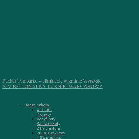
Puchar Tymbarku – eliminacje w gminie Wyrzysk
XIV REGIONALNY TURNIEJ WARCABOWY
Nasza szkoła
O szkole
Projekty
Certyfikaty
Kadra szkoły
Z kart historii
Rada Rodziców
1,5% podatku