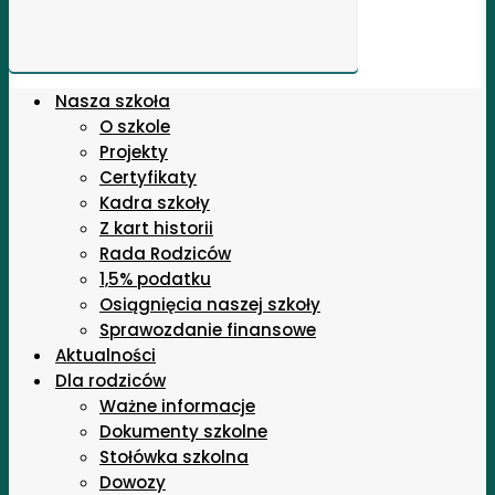
Nasza szkoła
O szkole
Projekty
Certyfikaty
Kadra szkoły
Z kart historii
Rada Rodziców
1,5% podatku
Osiągnięcia naszej szkoły
Sprawozdanie finansowe
Aktualności
Dla rodziców
Ważne informacje
Dokumenty szkolne
Stołówka szkolna
Dowozy