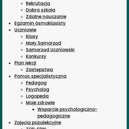
Rekrutacja
Dobra szkoła
Zdalne nauczanie
Egzamin ósmoklasisty
Uczniowie
Klasy
Mały Samorząd
Samorząd Uczniowski
Konkursy
Plan lekcji
Zastępstwa
Pomoc specjalistyczna
Pedagog
Psycholog
Logopeda
Moje zdrowie
Wsparcie psychologiczno-
pedagogiczne
Zajęcia pozalekcyjne