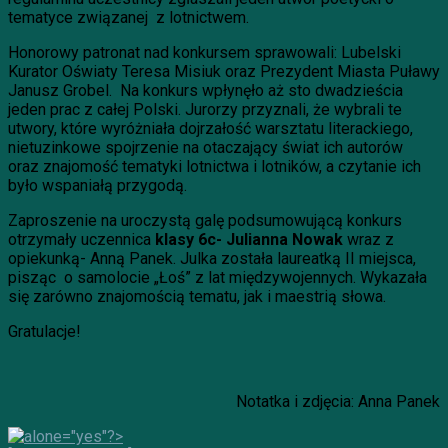
tematyce związanej z lotnictwem.
Honorowy patronat nad konkursem sprawowali: Lubelski
Kurator Oświaty Teresa Misiuk oraz Prezydent Miasta Puławy
Janusz Grobel. Na konkurs wpłynęło aż sto dwadzieścia
jeden prac z całej Polski. Jurorzy przyznali, że wybrali te
utwory, które wyróżniała dojrzałość warsztatu literackiego,
nietuzinkowe spojrzenie na otaczający świat ich autorów
oraz znajomość tematyki lotnictwa i lotników, a czytanie ich
było wspaniałą przygodą.
Zaproszenie na uroczystą galę podsumowującą konkurs
otrzymały uczennica
klasy 6c- Julianna Nowak
wraz z
opiekunką- Anną Panek. Julka została laureatką II miejsca,
pisząc o samolocie „Łoś” z lat międzywojennych. Wykazała
się zarówno znajomością tematu, jak i maestrią słowa.
Gratulacje!
Notatka i zdjęcia: Anna Panek