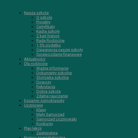
Nasza szkoła
O szkole
Projekty
Certyfikaty
Kadra szkoły
Z kart historii
Rada Rodziców
1,5% podatku
Osiągnięcia naszej szkoły
Sprawozdanie finansowe
Aktualności
Dla rodziców
Ważne informacje
Dokumenty szkolne
Stołówka szkolna
Dowozy
Rekrutacja
Dobra szkoła
Zdalne nauczanie
Egzamin ósmoklasisty
Uczniowie
Klasy
Mały Samorząd
Samorząd Uczniowski
Konkursy
Plan lekcji
Zastępstwa
Pomoc specjalistyczna