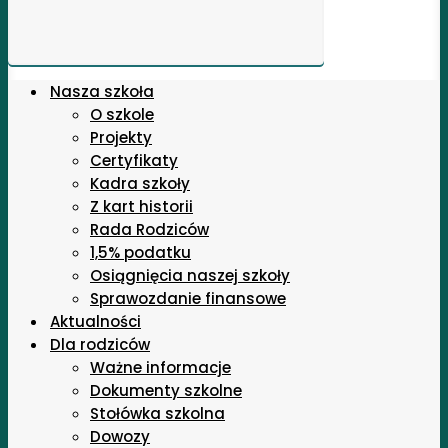
Nasza szkoła
O szkole
Projekty
Certyfikaty
Kadra szkoły
Z kart historii
Rada Rodziców
1,5% podatku
Osiągnięcia naszej szkoły
Sprawozdanie finansowe
Aktualności
Dla rodziców
Ważne informacje
Dokumenty szkolne
Stołówka szkolna
Dowozy