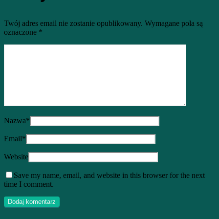
Twój adres email nie zostanie opublikowany.
Wymagane pola są
oznaczone
*
Nazwa
*
Email
*
Website
Save my name, email, and website in this browser for the next
time I comment.