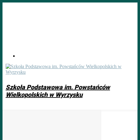
Skip
to
main
content
Szkoła Podstawowa im. Powstańców
Wielkopolskich w Wyrzysku