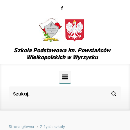
Skip to main content
Szkoła Podstawowa im. Powstańców
Wielkopolskich w Wyrzysku
Strona główna
Z życia szkoły