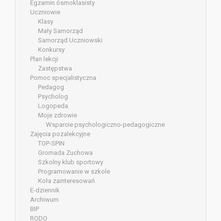
Egzamin ósmoklasisty
Uczniowie
Klasy
Mały Samorząd
Samorząd Uczniowski
Konkursy
Plan lekcji
Zastępstwa
Pomoc specjalistyczna
Pedagog
Psycholog
Logopeda
Moje zdrowie
Wsparcie psychologiczno-pedagogiczne
Zajęcia pozalekcyjne
TOP-SPIN
Gromada Zuchowa
Szkolny klub sportowy
Programowanie w szkole
Koła zainteresowań
E-dziennik
Archiwum
BIP
RODO