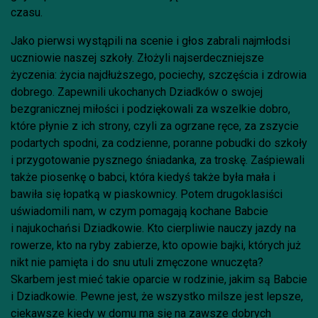
czasu
Jako pierwsi wystąpili na scenie i głos zabrali najmłodsi
uczniowie naszej szkoły. Złożyli najserdeczniejsze
życzenia: życia najdłuższego, pociechy, szczęścia i zdrowia
dobrego. Zapewnili ukochanych Dziadków o swojej
bezgranicznej miłości i podziękowali za wszelkie dobro,
które płynie z ich strony, czyli za ogrzane ręce, za zszycie
podartych spodni, za codzienne, poranne pobudki do szkoły
i przygotowanie pysznego śniadanka, za troskę. Zaśpiewali
także piosenkę o babci, która kiedyś także była mała i
bawiła się łopatką w piaskownicy. Potem drugoklasiści
uświadomili nam, w czym pomagają kochane Babcie
i najukochańsi Dziadkowie. Kto cierpliwie nauczy jazdy na
rowerze, kto na ryby zabierze, kto opowie bajki, których już
nikt nie pamięta i do snu utuli zmęczone wnuczęta?
Skarbem jest mieć takie oparcie w rodzinie, jakim są Babcie
i Dziadkowie. Pewne jest, że wszystko milsze jest lepsze,
ciekawsze kiedy w domu ma się na zawsze dobrych