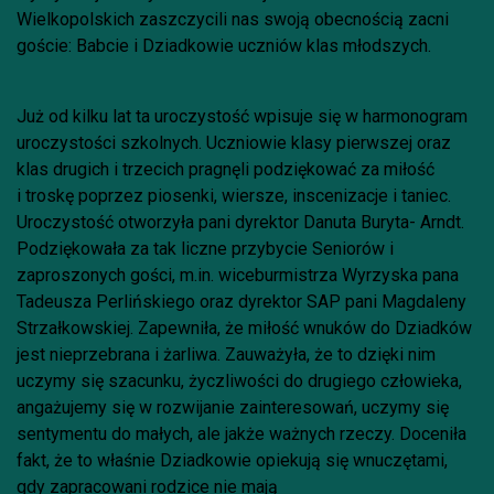
Wielkopolskich zaszczycili nas swoją obecnością zacni
goście: Babcie i Dziadkowie uczniów klas młodszych.
Już od kilku lat ta uroczystość wpisuje się w harmonogram
uroczystości szkolnych. Uczniowie klasy pierwszej oraz
klas drugich i trzecich pragnęli podziękować za miłość
i troskę poprzez piosenki, wiersze, inscenizacje i taniec.
Uroczystość otworzyła pani dyrektor Danuta Buryta- Arndt.
Podziękowała za tak liczne przybycie Seniorów i
zaproszonych gości, m.in. wiceburmistrza Wyrzyska pana
Tadeusza Perlińskiego oraz dyrektor SAP pani Magdaleny
Strzałkowskiej. Zapewniła, że miłość wnuków do Dziadków
jest nieprzebrana i żarliwa. Zauważyła, że to dzięki nim
uczymy się szacunku, życzliwości do drugiego człowieka,
angażujemy się w rozwijanie zainteresowań, uczymy się
sentymentu do małych, ale jakże ważnych rzeczy. Doceniła
fakt, że to właśnie Dziadkowie opiekują się wnuczętami,
gdy zapracowani rodzice nie mają