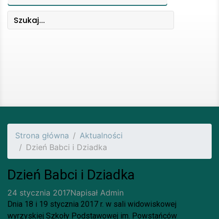
Strona główna
Aktualności
Dzień Babci i Dziadka
Dzień Babci i Dziadka
24 stycznia 2017
Napisał
Admin
Dnia 18 i 19 stycznia 2017 r. w sali widowiskowej
wyrzyskiej Szkoły Podstawowej im. Powstańców