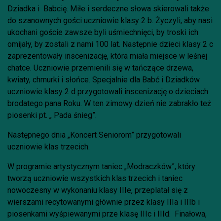
Dziadka i Babcię. Miłe i serdeczne słowa skierowali także
do szanownych gości uczniowie klasy 2 b. Życzyli, aby nasi
ukochani goście zawsze byli uśmiechnięci, by troski ich
omijały, by zostali z nami 100 lat. Następnie dzieci klasy 2 c
zaprezentowały inscenizację, która miała miejsce w leśnej
chatce. Uczniowie przemienili się w tańczące drzewa,
kwiaty, chmurki i słońce. Specjalnie dla Babć i Dziadków
uczniowie klasy 2 d przygotowali inscenizację o dzieciach
brodatego pana Roku. W ten zimowy dzień nie zabrakło też
piosenki pt. „ Pada śnieg”.
Następnego dnia „Koncert Seniorom” przygotowali
uczniowie klas trzecich.
W programie artystycznym taniec „Modraczków”, który
tworzą uczniowie wszystkich klas trzecich i taniec
nowoczesny w wykonaniu klasy IIIe, przeplatał się z
wierszami recytowanymi głównie przez klasy IIIa i IIIb i
piosenkami wyśpiewanymi prze klasę IIIc i IIId. Finałowa,