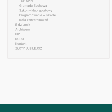
TOP-SPIN
Gromada Zuchowa
Szkolny klub sportowy
Programowanie w szkole
Koła zainteresowań
E-dziennik
Archiwum
BIP
RODO
Kontakt
ZŁOTY JUBILEUSZ