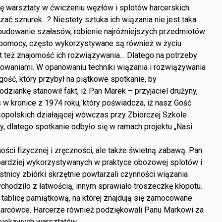
ię warsztaty w ćwiczeniu węzłów i splotów harcerskich.
zać sznurek…? Niestety sztuka ich wiązania nie jest taka
h: budowanie szałasów, robienie najróżniejszych przedmiotów
 pomocy, często wykorzystywane są również w życiu
t też znajomość ich rozwiązywania… Dlatego na potrzeby
osowaniami. W opanowaniu techniki wiązania i rozwiązywania
ść, który przybył na piątkowe spotkanie, by
ziankę stanowił fakt, iż Pan Marek – przyjaciel drużyny,
w kronice z 1974 roku, który poświadcza, iż nasz Gość
kopolskich działającej wówczas przy Zbiorczej Szkole
, dlatego spotkanie odbyło się w ramach projektu „Nasi
ści fizycznej i zręczności, ale także świetną zabawą. Pan
bardziej wykorzystywanych w praktyce obozowej splotów i
tnicy zbiórki skrzętnie powtarzali czynności wiązania
chodziło z łatwością, innym sprawiało troszeczkę kłopotu.
 tablicę pamiątkową, na której znajdują się zamocowane
harcówce. Harcerze również podziękowali Panu Markowi za
ciekawych warsztatów.