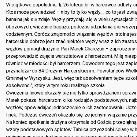
W piątkowe popołudnie, tj. 26 lutego br. w harcówce odbyły s
Ktoś może powiedzieć – niby to tylko węzły…. co to jest zwią
banalna jak się zdaje. Węzły przydają się w wielu sytuacjac
obozowych, wiązanie bagażu, podczas udzielania pierwszej
codziennym. Oprócz znajomości wiązania węzłów istotna jes
harcerskie dobrze jest znać niektóre węzły wraz z ich zast
węzłów pomógł drużynie Pan Marek Charczun – zaproszony go
przeprowadzić zajęcia warsztatowe z harcerzami. Miłą niespod
również w młodości był harcerzem. Dowodem tego jest zapis 
przynależał do 84 Drużyny Harcerskiej im. Powstańców Wiel
Gminnej w Wyrzysku. Jest, więc też absolwentem tejże szkoły
absolwenci”, który w tym roku realizuje szkoła.
Ćwiczenia linowe okazały się nie tylko sprawdzianem sprawno
Marek pokazał harcerzom kilka rodzajów podstawowych, naj
węzłów, opowiadając jednocześnie o ich zastosowaniu. Uczes
linek. Podczas ćwiczeń okazało się, że jednym wiązanie przy
Na koniec spotkania drużyna otrzymała od Gościa przepiękną
wzory podstawowych splotów. Tablica przyozdobi ścianę w 
poświęcony czas drużynie oraz za przeprowadzenie bardzo 