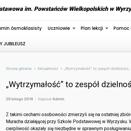
stawowa im. Powstańców Wielkopolskich w Wyrz
amin ósmoklasisty
Uczniowie
Plan lekcji
Pomoc 
Y JUBILEUSZ
Strona główna
Aktualności
„Wytrzymałość” to zespół dzielności, ci
„Wytrzymałość” to zespół dzielności,
29 lutego 2016
Napisał
Admin
Z takimi cechami osobowości zmierzyli się na ostatniej zbiór
Muracha działającej przy Szkole Podstawowej w Wyrzysku. W
cierpliwość okazały się niezbędne w sprawnym posługiwaniu s