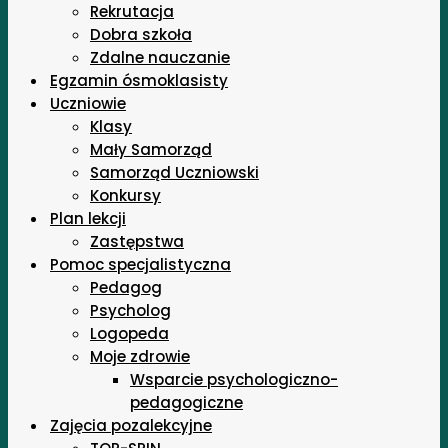
Rekrutacja
Dobra szkoła
Zdalne nauczanie
Egzamin ósmoklasisty
Uczniowie
Klasy
Mały Samorząd
Samorząd Uczniowski
Konkursy
Plan lekcji
Zastępstwa
Pomoc specjalistyczna
Pedagog
Psycholog
Logopeda
Moje zdrowie
Wsparcie psychologiczno-
pedagogiczne
Zajęcia pozalekcyjne