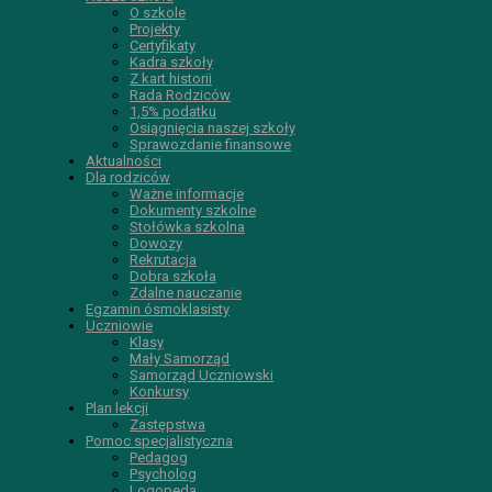
O szkole
Projekty
Certyfikaty
Kadra szkoły
Z kart historii
Rada Rodziców
1,5% podatku
Osiągnięcia naszej szkoły
Sprawozdanie finansowe
Aktualności
Dla rodziców
Ważne informacje
Dokumenty szkolne
Stołówka szkolna
Dowozy
Rekrutacja
Dobra szkoła
Zdalne nauczanie
Egzamin ósmoklasisty
Uczniowie
Klasy
Mały Samorząd
Samorząd Uczniowski
Konkursy
Plan lekcji
Zastępstwa
Pomoc specjalistyczna
Pedagog
Psycholog
Logopeda