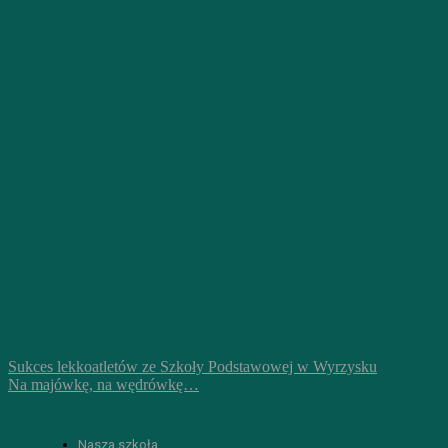
Sukces lekkoatletów ze Szkoły Podstawowej w Wyrzysku
Na majówkę, na wędrówkę…
Nasza szkoła