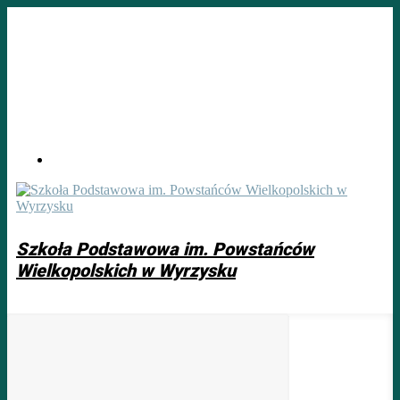
Skip
to
main
content
Szkoła Podstawowa im. Powstańców
Wielkopolskich w Wyrzysku