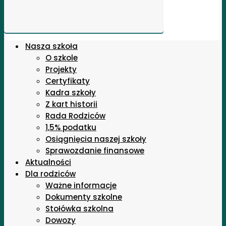
Nasza szkoła
O szkole
Projekty
Certyfikaty
Kadra szkoły
Z kart historii
Rada Rodziców
1,5% podatku
Osiągnięcia naszej szkoły
Sprawozdanie finansowe
Aktualności
Dla rodziców
Ważne informacje
Dokumenty szkolne
Stołówka szkolna
Dowozy