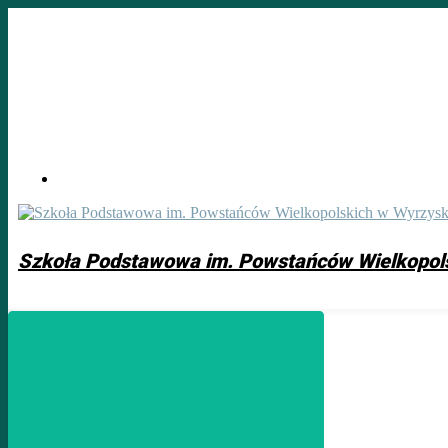
Skip
to
main
content
Szkoła Podstawowa im. Powstańców Wielkopol