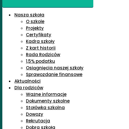
Nasza szkoła
O szkole
Projekty
Certyfikaty
Kadra szkoły
Z kart historii
Rada Rodziców
1,5% podatku
Osiągnięcia naszej szkoły
Sprawozdanie finansowe
Aktualności
Dla rodziców
Ważne informacje
Dokumenty szkolne
Stołówka szkolna
Dowozy
Rekrutacja
Dobra szkoła