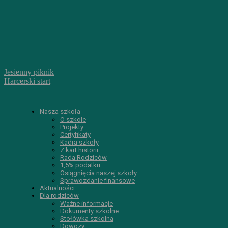
Jesienny piknik
Harcerski start
Nasza szkoła
O szkole
Projekty
Certyfikaty
Kadra szkoły
Z kart historii
Rada Rodziców
1,5% podatku
Osiągnięcia naszej szkoły
Sprawozdanie finansowe
Aktualności
Dla rodziców
Ważne informacje
Dokumenty szkolne
Stołówka szkolna
Dowozy