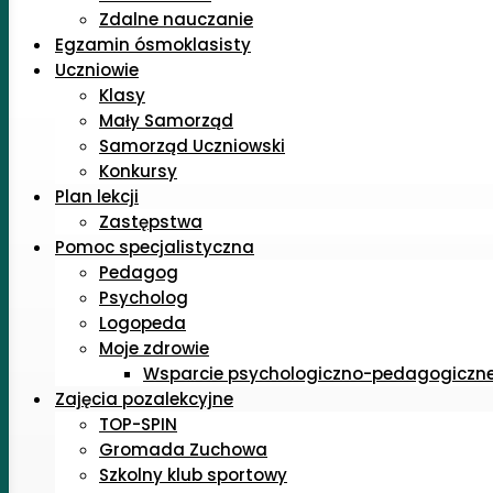
Zdalne nauczanie
Egzamin ósmoklasisty
Uczniowie
Klasy
Mały Samorząd
Samorząd Uczniowski
Konkursy
Plan lekcji
Zastępstwa
Pomoc specjalistyczna
Pedagog
Psycholog
Logopeda
Moje zdrowie
Wsparcie psychologiczno-pedagogiczn
Zajęcia pozalekcyjne
TOP-SPIN
Gromada Zuchowa
Szkolny klub sportowy