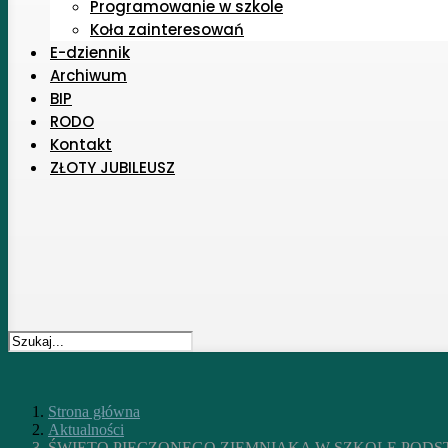
Programowanie w szkole
Koła zainteresowań
E-dziennik
Archiwum
BIP
RODO
Kontakt
ZŁOTY JUBILEUSZ
Strona główna
Aktualności
ŚWIĘTO PIECZONEGO ZIEMNIAKA W SZKOLE POD