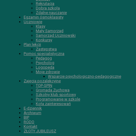
Rekrutacja
Dobra szkoła
Zdalne nauczanie
Egzamin ósmoklasisty
Uczniowie
Klasy
Mały Samorząd
Samorząd Uczniowski
Konkursy
Plan lekcji
Zastępstwa
Pomoc specjalistyczna
Pedagog
Psycholog
Logopeda
Moje zdrowie
Wsparcie psychologiczno-pedagogiczne
Zajęcia pozalekcyjne
TOP-SPIN
Gromada Zuchowa
Szkolny klub sportowy
Programowanie w szkole
Koła zainteresowań
E-dziennik
Archiwum
BIP
RODO
Kontakt
ZŁOTY JUBILEUSZ