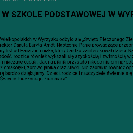
A W SZKOLE PODSTAWOWEJ W WY
ielkopolskich w Wyrzysku odbyło się ,,Święto Pieczonego Ziem
rektor Danuta Buryta-Arndt. Następnie Panie prowadzące przebr
y list od Pana Ziemniaka, który bardzo zainteresował dzieci. N
adość, rodzice również wykazali się szybkością i zwinnością w 
mniaczane cudaki. Jak na piknik przystało nikogo nie ominął 
eż smakołyki, zdrowe jabłka oraz śliwki. Nie zabrakło również
 bardzo dziękujemy. Dzieci, rodzice i nauczyciele świetnie się
,Święcie Pieczonego Ziemniaka”.