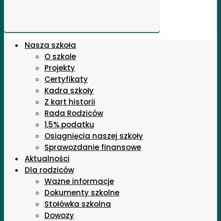
Nasza szkoła
O szkole
Projekty
Certyfikaty
Kadra szkoły
Z kart historii
Rada Rodziców
1,5% podatku
Osiągnięcia naszej szkoły
Sprawozdanie finansowe
Aktualności
Dla rodziców
Ważne informacje
Dokumenty szkolne
Stołówka szkolna
Dowozy