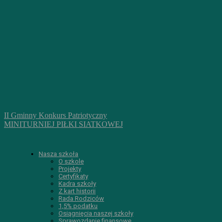
II Gminny Konkurs Patriotyczny
MINITURNIEJ PIŁKI SIATKOWEJ
Nasza szkoła
O szkole
Projekty
Certyfikaty
Kadra szkoły
Z kart historii
Rada Rodziców
1,5% podatku
Osiągnięcia naszej szkoły
Sprawozdanie finansowe