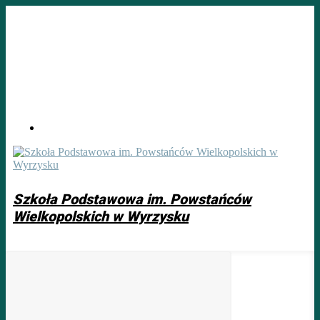
Skip
to
main
content
Szkoła Podstawowa im. Powstańców
Wielkopolskich w Wyrzysku