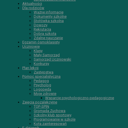
Aktualności
Dla rodziców
Ważne informacje
Dokumenty szkolne
Stołówka szkolna
Dowozy
Rekrutacja
Dobra szkoła
Zdalne nauczanie
Egzamin ósmoklasisty
Uczniowie
Klasy
Mały Samorząd
Samorząd Uczniowski
Konkursy
Plan lekcji
Zastępstwa
Pomoc specjalistyczna
Pedagog
Psycholog
Logopeda
Moje zdrowie
Wsparcie psychologiczno-pedagogiczne
Zajęcia pozalekcyjne
TOP-SPIN
Gromada Zuchowa
Szkolny klub sportowy
Programowanie w szkole
Koła zainteresowań
E-dziennik