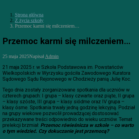
Strona główna
Z życia szkoły
Przemoc karmi się milczeniem…
Przemoc karmi się milczeniem…
25 maja 2025
Napisał
Admin
21 maja 2025 r. w Szkoła Podstawowa im. Powstańców
Wielkopolskich w Wyrzysku gościła Zawodowego Kuratora
Sądowego Sądu Rejonowego w Chodzieży panią Julię Koc.
Tego dnia zostały zorganizowane spotkania dla uczniów w
czterech grupach: I grupa – klasy czwarte oraz piąte, II grupa
– klasy szóste, III grupa – klasy siódme oraz IV grupa –
klasy ósme. Spotkania trwały jedną godzinę lekcyjną. Podział
na grupy wiekowe pozwolił prowadzącej dostosować
przekazywane treści odpowiednio do wieku uczniów. Temat
prelekcji brzmiał:
Przemoc rówieśnicza w szkole – co warto
o tym wiedzieć. Czy dokuczanie jest przemocą?