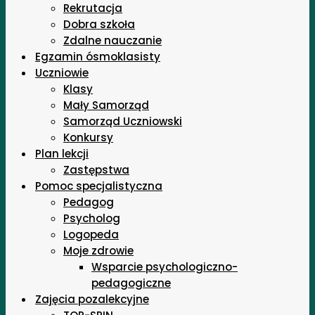
Rekrutacja
Dobra szkoła
Zdalne nauczanie
Egzamin ósmoklasisty
Uczniowie
Klasy
Mały Samorząd
Samorząd Uczniowski
Konkursy
Plan lekcji
Zastępstwa
Pomoc specjalistyczna
Pedagog
Psycholog
Logopeda
Moje zdrowie
Wsparcie psychologiczno-
pedagogiczne
Zajęcia pozalekcyjne