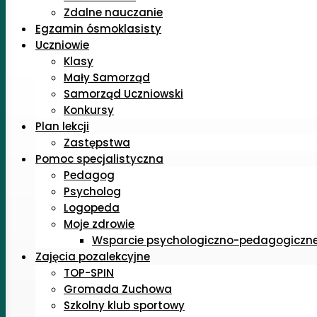
Zdalne nauczanie
Egzamin ósmoklasisty
Uczniowie
Klasy
Mały Samorząd
Samorząd Uczniowski
Konkursy
Plan lekcji
Zastępstwa
Pomoc specjalistyczna
Pedagog
Psycholog
Logopeda
Moje zdrowie
Wsparcie psychologiczno-pedagogiczn
Zajęcia pozalekcyjne
TOP-SPIN
Gromada Zuchowa
Szkolny klub sportowy