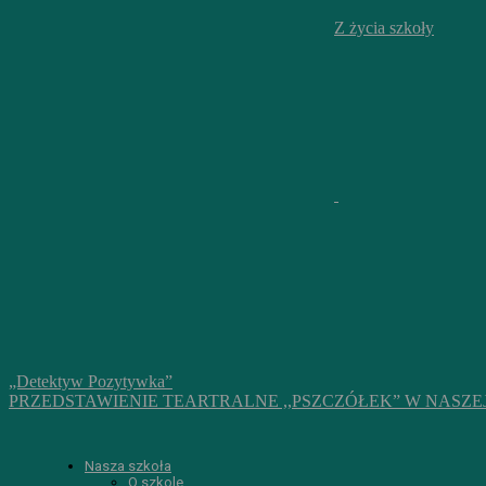
Z życia szkoły
„Detektyw Pozytywka”
PRZEDSTAWIENIE TEARTRALNE ,,PSZCZÓŁEK” W NASZE
Nasza szkoła
O szkole