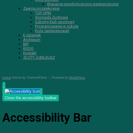
Wsparcie psychologiczno-pedagogiczne
Zajęcia pozalekcyjne
TOP-SPIN
Gromada Zuchowa
Szkolny klub sportowy
Programowanie w szkole
Koła zainteresowań
E-dziennik
Archiwum
BIP
RODO
Kontakt
ZŁOTY JUBILEUSZ
evolve
theme by Theme4Press • Powered by
WordPress
Close the accessibility toolbar
Accessibility Bar