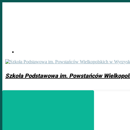
Skip
to
main
content
Szkoła Podstawowa im. Powstańców Wielkopol