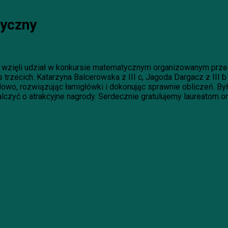
tyczny
i wzięli udział w konkursie matematycznym organizowanym prz
rzecich: Katarzyna Balcerowska z III c, Jagoda Dargacz z III b o
wo, rozwiązując łamigłówki i dokonując sprawnie obliczeń. Był
zyć o atrakcyjne nagrody. Serdecznie gratulujemy laureatom or