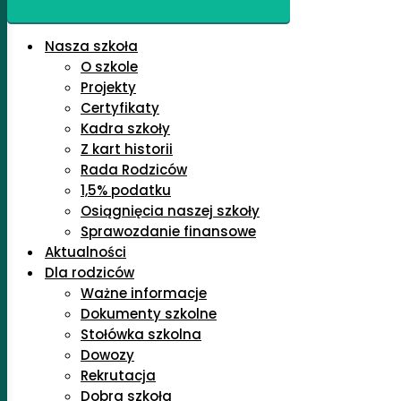
Nasza szkoła
O szkole
Projekty
Certyfikaty
Kadra szkoły
Z kart historii
Rada Rodziców
1,5% podatku
Osiągnięcia naszej szkoły
Sprawozdanie finansowe
Aktualności
Dla rodziców
Ważne informacje
Dokumenty szkolne
Stołówka szkolna
Dowozy
Rekrutacja
Dobra szkoła