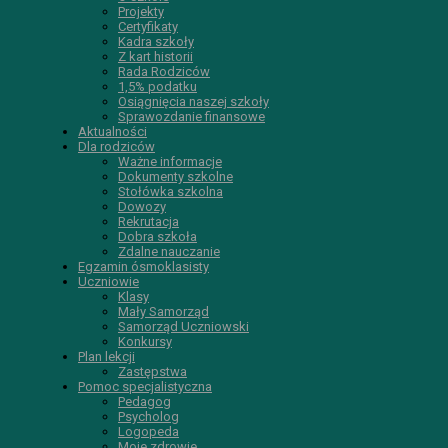
Projekty
Certyfikaty
Kadra szkoły
Z kart historii
Rada Rodziców
1,5% podatku
Osiągnięcia naszej szkoły
Sprawozdanie finansowe
Aktualności
Dla rodziców
Ważne informacje
Dokumenty szkolne
Stołówka szkolna
Dowozy
Rekrutacja
Dobra szkoła
Zdalne nauczanie
Egzamin ósmoklasisty
Uczniowie
Klasy
Mały Samorząd
Samorząd Uczniowski
Konkursy
Plan lekcji
Zastępstwa
Pomoc specjalistyczna
Pedagog
Psycholog
Logopeda
Moje zdrowie