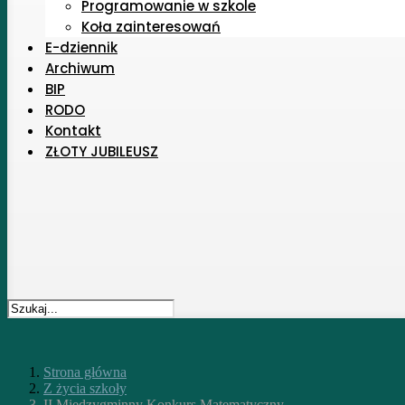
Programowanie w szkole
Koła zainteresowań
E-dziennik
Archiwum
BIP
RODO
Kontakt
ZŁOTY JUBILEUSZ
Strona główna
Z życia szkoły
II Międzygminny Konkurs Matematyczny