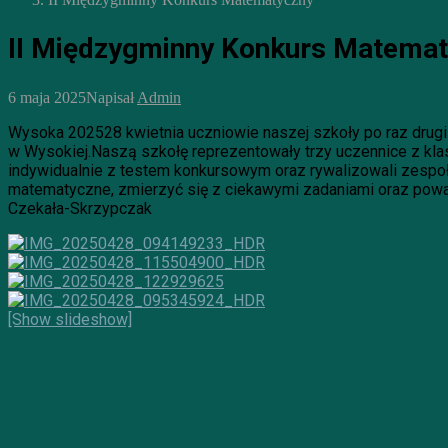
II Międzygminny Konkurs Matema
6 maja 2025
Napisał
Admin
Wysoka 202528 kwietnia uczniowie naszej szkoły po raz drug
w Wysokiej.Naszą szkołę reprezentowały trzy uczennice z klas t
indywidualnie z testem konkursowym oraz rywalizowali zespoło
matematyczne, zmierzyć się z ciekawymi zadaniami oraz powalc
Czekała-Skrzypczak
[Show slideshow]