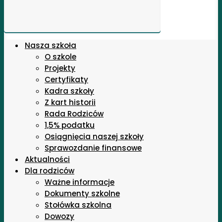
Nasza szkoła
O szkole
Projekty
Certyfikaty
Kadra szkoły
Z kart historii
Rada Rodziców
1,5% podatku
Osiągnięcia naszej szkoły
Sprawozdanie finansowe
Aktualności
Dla rodziców
Ważne informacje
Dokumenty szkolne
Stołówka szkolna
Dowozy