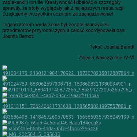
zapiekanki i tortille. Kreatywność i dbałość o szczegóły
sprawiły, że stoły wyglądały jak z najlepszych restauracji!
Dziękujemy wszystkim uczniom za zaangażowanie!
Organizatorem wydarzenia był zespół nauczycieli
przedmiotów przyrodniczych, a całość koordynowała pani
Joanna Berndt.
Tekst: Joanna Berndt
Zdjęcia: Nauczyciele IV-VI