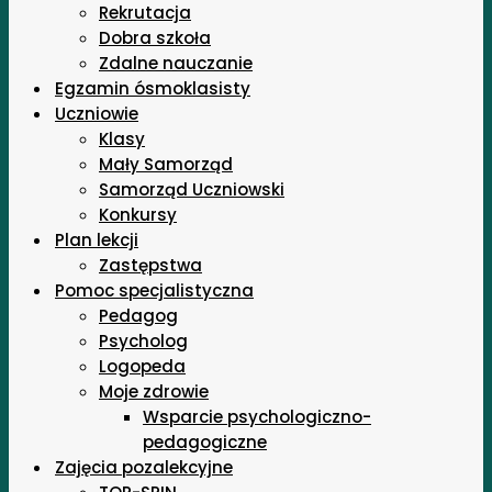
Rekrutacja
Dobra szkoła
Zdalne nauczanie
Egzamin ósmoklasisty
Uczniowie
Klasy
Mały Samorząd
Samorząd Uczniowski
Konkursy
Plan lekcji
Zastępstwa
Pomoc specjalistyczna
Pedagog
Psycholog
Logopeda
Moje zdrowie
Wsparcie psychologiczno-
pedagogiczne
Zajęcia pozalekcyjne