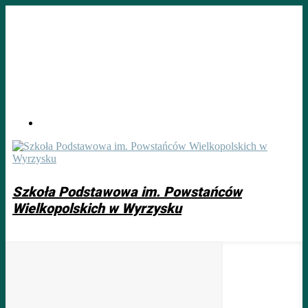
Skip
to
main
content
Szkoła Podstawowa im. Powstańców
Wielkopolskich w Wyrzysku