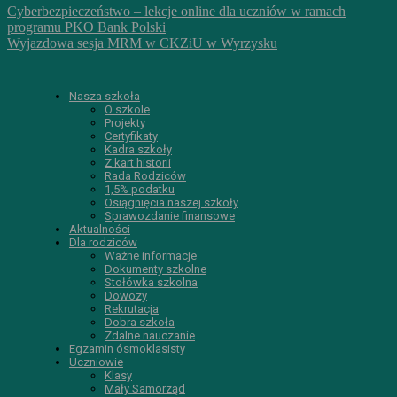
Cyberbezpieczeństwo – lekcje online dla uczniów w ramach
programu PKO Bank Polski
Wyjazdowa sesja MRM w CKZiU w Wyrzysku
Nasza szkoła
O szkole
Projekty
Certyfikaty
Kadra szkoły
Z kart historii
Rada Rodziców
1,5% podatku
Osiągnięcia naszej szkoły
Sprawozdanie finansowe
Aktualności
Dla rodziców
Ważne informacje
Dokumenty szkolne
Stołówka szkolna
Dowozy
Rekrutacja
Dobra szkoła
Zdalne nauczanie
Egzamin ósmoklasisty
Uczniowie
Klasy
Mały Samorząd