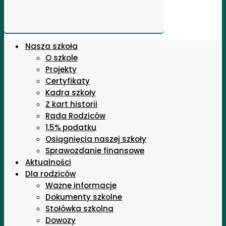
Nasza szkoła
O szkole
Projekty
Certyfikaty
Kadra szkoły
Z kart historii
Rada Rodziców
1,5% podatku
Osiągnięcia naszej szkoły
Sprawozdanie finansowe
Aktualności
Dla rodziców
Ważne informacje
Dokumenty szkolne
Stołówka szkolna
Dowozy