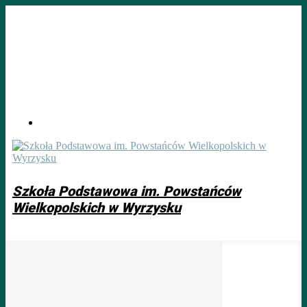
Skip
to
main
content
Szkoła Podstawowa im. Powstańców
Wielkopolskich w Wyrzysku