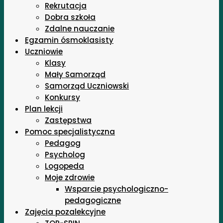
Rekrutacja
Dobra szkoła
Zdalne nauczanie
Egzamin ósmoklasisty
Uczniowie
Klasy
Mały Samorząd
Samorząd Uczniowski
Konkursy
Plan lekcji
Zastępstwa
Pomoc specjalistyczna
Pedagog
Psycholog
Logopeda
Moje zdrowie
Wsparcie psychologiczno-
pedagogiczne
Zajęcia pozalekcyjne