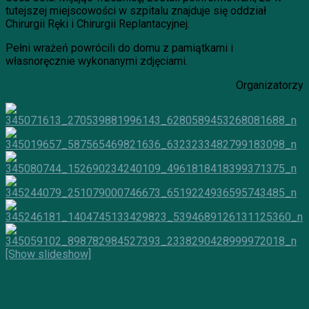
tutejszej miejscowości w szpitalu znajduje się oddział
Chirurgii Ręki i Chirurgii Replantacyjnej.
Pełni wrażeń powrócili do domu z pamiątkami i
własnoręcznie wykonanymi zdjęciami.
Organizatorzy
[Show slideshow]