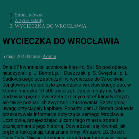
Strona główna
Z życia szkoły
WYCIECZKA DO WROCŁAWIA
WYCIECZKA DO WROCŁAWIA
5 maja 2023
Napisał
Admin
Dnia 27 kwietnia br. uczniowie klas 4c, 5a i 5b pod opieką
nauczycieli: p. J. Berndt, p. I. Duszczak, p. S. Święcha i p. Ł.
Sadłowskiego uczestniczyli w wycieczce do Wrocławia.
Jej głównym celem było zwiedzanie wrocławskiego zoo, w
którym mieszka 10 500 zwierząt. Dzieci mogły nie tylko
podziwiać piękne zwierzęta z różnych stref klimatycznych,
ale także poznać ich zwyczaje i zachowania. Szczególną
uwagę przyciągały kapibary. Ponadto pani J. Berndt ciekawie
przekazywała informacje dotyczące samego Wrocławia.
Uczniowie, przejeżdżając ulicami tego miasta, zostali
zaznajomieni z jego historią. Dowiedzieli się również, jak
prężnie funkcjonują tutaj znane firmy: Amazon, LG, Bosch,
Coca Cola. Mijając Trzebnicę, zostali poinformowani, że w