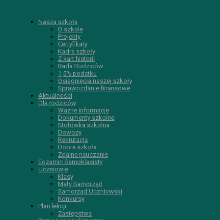
Nasza szkoła
O szkole
Projekty
Certyfikaty
Kadra szkoły
Z kart historii
Rada Rodziców
1,5% podatku
Osiągnięcia naszej szkoły
Sprawozdanie finansowe
Aktualności
Dla rodziców
Ważne informacje
Dokumenty szkolne
Stołówka szkolna
Dowozy
Rekrutacja
Dobra szkoła
Zdalne nauczanie
Egzamin ósmoklasisty
Uczniowie
Klasy
Mały Samorząd
Samorząd Uczniowski
Konkursy
Plan lekcji
Zastępstwa