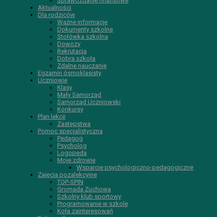
Sprawozdanie finansowe
Aktualności
Dla rodziców
Ważne informacje
Dokumenty szkolne
Stołówka szkolna
Dowozy
Rekrutacja
Dobra szkoła
Zdalne nauczanie
Egzamin ósmoklasisty
Uczniowie
Klasy
Mały Samorząd
Samorząd Uczniowski
Konkursy
Plan lekcji
Zastępstwa
Pomoc specjalistyczna
Pedagog
Psycholog
Logopeda
Moje zdrowie
Wsparcie psychologiczno-pedagogiczne
Zajęcia pozalekcyjne
TOP-SPIN
Gromada Zuchowa
Szkolny klub sportowy
Programowanie w szkole
Koła zainteresowań