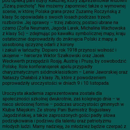
pod opieką pani Edyty Kałużnej, który zaprezentował widowni
„Szarą piechotę”. Nie możemy zapomnieć także o wymownej
scenie, w której Polska grana przez Zuzannę Roczyńską z
klasy 5c opowiadała o swoich losach podczas trzech
rozbiorów. Jej oprawcy – trzej zaborcy, postaci ubrane na
czarno (Zofia Neumann, Jagoda Larek, Michalina Wachowska
z klasy 5c) – zdejmując po kawałku symbolicznej mapy, kraju
ostatecznie doprowadziły do zniknięcia Polski z mapy, a
uosobioną ojczyznę odarli z korony
i zakuli w łańcuchy. Dopiero rok 1918 przynosi wolność i
ukojenie – harcerze Wiktor Szałkowski oraz Jacek
Weckwerth przepędzili Rosję, Austrię i Prusy, by oswobodzić
Polskę. Role konferansjerek apelu przypadły
charyzmatycznym siódmoklasistkom – Lenie Jaworskiej oraz
Nataszy Chałabiś z klasy 7b, które z powodzeniem
poprowadziły uroczystości w dniach 9 i 10 listopada.
Uroczysta akademia zaprezentowana została dla
społeczności szkolnej dwukrotnie, zaś kolejnego dnia – w
nieco skróconej formie – podczas uroczystości gminnych w
Klubie Miejskim. Ze strony Pani Burmistrz Bogusławy
Jagodzińskiej, a także zaproszonych gości padły słowa
podziękowania i podziwu dla talentu oraz patriotyzmu
młodych ludzi. Mamy nadzieję, że młodzież będzie czerpać z