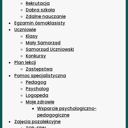
Rekrutacja
Dobra szkoła
Zdalne nauczanie
Egzamin ósmoklasisty
Uczniowie
Klasy
Mały Samorząd
Samorząd Uczniowski
Konkursy
Plan lekcji
Zastępstwa
Pomoc specjalistyczna
Pedagog
Psycholog
Logopeda
Moje zdrowie
Wsparcie psychologiczno-
pedagogiczne
Zajęcia pozalekcyjne