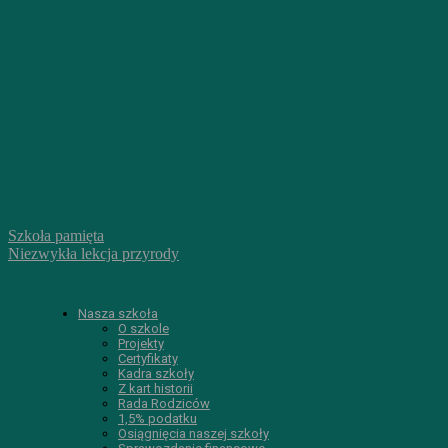
Szkoła pamięta
Niezwykła lekcja przyrody
Nasza szkoła
O szkole
Projekty
Certyfikaty
Kadra szkoły
Z kart historii
Rada Rodziców
1,5% podatku
Osiągnięcia naszej szkoły