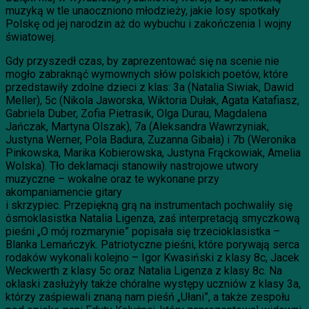
muzyką w tle unaoczniono młodzieży, jakie losy spotkały
Polskę od jej narodzin aż do wybuchu i zakończenia I wojny
światowej.
Gdy przyszedł czas, by zaprezentować się na scenie nie
mogło zabraknąć wymownych słów polskich poetów, które
przedstawiły zdolne dzieci z klas: 3a (Natalia Siwiak, Dawid
Meller), 5c (Nikola Jaworska, Wiktoria Dułak, Agata Katafiasz,
Gabriela Duber, Zofia Pietrasik, Olga Durau, Magdalena
Jańczak, Martyna Olszak), 7a (Aleksandra Wawrzyniak,
Justyna Werner, Pola Badura, Zuzanna Gibała) i 7b (Weronika
Pinkowska, Marika Kobierowska, Justyna Frąckowiak, Amelia
Wolska). Tło deklamacji stanowiły nastrojowe utwory
muzyczne – wokalne oraz te wykonane przy
akompaniamencie gitary
i skrzypiec. Przepiękną grą na instrumentach pochwaliły się
ósmoklasistka Natalia Ligenza, zaś interpretacją smyczkową
pieśni „O mój rozmarynie” popisała się trzecioklasistka –
Blanka Lemańczyk. Patriotyczne pieśni, które porywają serca
rodaków wykonali kolejno – Igor Kwasiński z klasy 8c, Jacek
Weckwerth z klasy 5c oraz Natalia Ligenza z klasy 8c. Na
oklaski zasłużyły także chóralne występy uczniów z klasy 3a,
którzy zaśpiewali znaną nam pieśń „Ułani”, a także zespołu