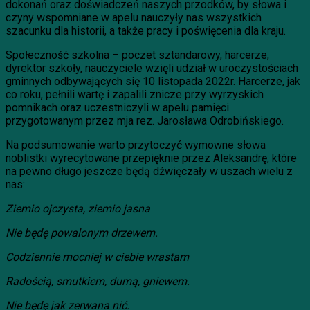
dokonań oraz doświadczeń naszych przodków, by słowa i
czyny wspomniane w apelu nauczyły nas wszystkich
szacunku dla historii, a także pracy i poświęcenia dla kraju.
Społeczność szkolna – poczet sztandarowy, harcerze,
dyrektor szkoły, nauczyciele wzięli udział w uroczystościach
gminnych odbywających się 10 listopada 2022r. Harcerze, jak
co roku, pełnili wartę i zapalili znicze przy wyrzyskich
pomnikach oraz uczestniczyli w apelu pamięci
przygotowanym przez mja rez. Jarosława Odrobińskiego.
Na podsumowanie warto przytoczyć wymowne słowa
noblistki wyrecytowane przepięknie przez Aleksandrę, które
na pewno długo jeszcze będą dźwięczały w uszach wielu z
nas:
Ziemio ojczysta, ziemio jasna
Nie będę powalonym drzewem.
Codziennie mocniej w ciebie wrastam
Radością, smutkiem, dumą, gniewem.
Nie będę jak zerwana nić.