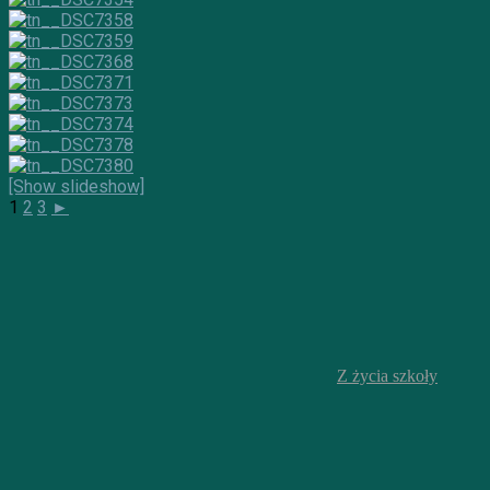
[Show slideshow]
1
2
3
►
Z życia szkoły