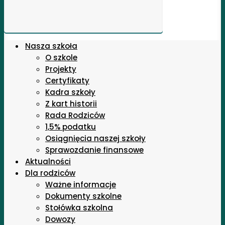
Nasza szkoła
O szkole
Projekty
Certyfikaty
Kadra szkoły
Z kart historii
Rada Rodziców
1,5% podatku
Osiągnięcia naszej szkoły
Sprawozdanie finansowe
Aktualności
Dla rodziców
Ważne informacje
Dokumenty szkolne
Stołówka szkolna
Dowozy