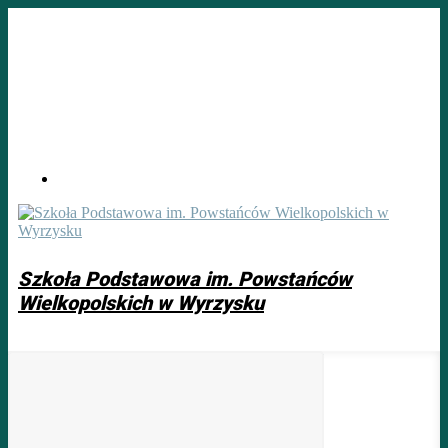
Skip
to
main
content
Szkoła Podstawowa im. Powstańców
Wielkopolskich w Wyrzysku