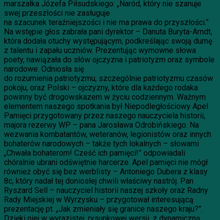
marszałka Józefa Piłsudskiego: „Naród, który nie szanuje
swej przeszłości nie zasługuje
na szacunek teraźniejszości i nie ma prawa do przyszłości.”
Na wstępie głos zabrała pani dyrektor – Danuta Buryta-Arndt,
która dodała otuchy występującym, podkreślając swoją dumę
z talentu i zapału uczniów. Prezentując wymowne słowa
poety, nawiązała do słów ojczyzna i patriotyzm oraz symbole
narodowe. Odniosła się
do rozumienia patriotyzmu, szczególnie patriotyzmu czasów
pokoju, oraz Polski – ojczyzny, które dla każdego rodaka
powinny być drogowskazem w życiu codziennym. Ważnym
elementem naszego spotkania był Niepodległościowy Apel
Pamięci przygotowany przez naszego nauczyciela historii,
majora rezerwy WP – pana Jarosława Odrobińskiego. Na
wezwania kombatantów, weteranów, legionistów oraz innych
bohaterów narodowych – także tych lokalnych – słowami
„Chwała bohaterom! Cześć ich pamięci!” odpowiadali
chóralnie ubrani odświętnie harcerze. Apel pamięci nie mógł
również obyć się bez werblisty – Antoniego Dubera z klasy
8c, który nadał tej doniosłej chwili właściwy nastrój. Pan
Ryszard Sell – nauczyciel historii naszej szkoły oraz Radny
Rady Miejskiej w Wyrzysku – przygotował interesującą
prezentację pt. „Jak zmieniały się granice naszego kraju?”.
Dzięki niej w wyrazistej, rysunkowej wersji, z dynamiczną