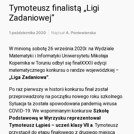
Tymoteusz finalistą „Ligi
Zadaniowej”
1 października 2020
Napisał
A. Poniewierska
W minioną sobotę 26 września 2020r. na Wydziale
Matematyki i Informatyki Uniwersytetu Mikołaja
Kopernika w Toruniu odbył się finałXXXII edycji
matematycznego konkursu o randze wojewódzkiej –
„Liga Zadaniowa”
.
Po raz pierwszy w historii konkursu finał został
przeprowadzony na początku nowego roku szkolnego.
Sytuacja ta została spowodowana pandemią wirusa
COVID-19. We wspomnianym konkursie
Szkołę
Podstawową w Wyrzysku reprezentował
Tymoteusz Łąpieś – uczeń klasy VII a
. Tymoteusz
przystąpił do etapu finałowego z drugiego miejsca