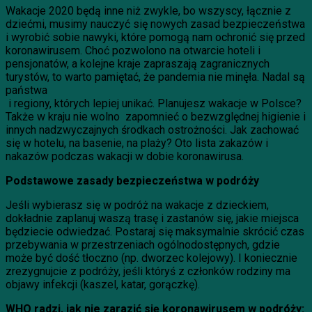
Wakacje 2020 będą inne niż zwykle, bo wszyscy, łącznie z
dziećmi, musimy nauczyć się nowych zasad bezpieczeństwa
i wyrobić sobie nawyki, które pomogą nam ochronić się przed
koronawirusem. Choć pozwolono na otwarcie hoteli i
pensjonatów, a kolejne kraje zapraszają zagranicznych
turystów, to warto pamiętać, że pandemia nie minęła. Nadal są
państwa
i regiony, których lepiej unikać. Planujesz wakacje w Polsce?
Także w kraju nie wolno zapomnieć o bezwzględnej higienie i
innych nadzwyczajnych środkach ostrożności. Jak zachować
się w hotelu, na basenie, na plaży? Oto lista zakazów i
nakazów podczas wakacji w dobie koronawirusa.
Podstawowe zasady bezpieczeństwa w podróży
Jeśli wybierasz się w podróż na wakacje z dzieckiem,
dokładnie zaplanuj waszą trasę i zastanów się, jakie miejsca
będziecie odwiedzać. Postaraj się maksymalnie skrócić czas
przebywania w przestrzeniach ogólnodostępnych, gdzie
może być dość tłoczno (np. dworzec kolejowy). I koniecznie
zrezygnujcie z podróży, jeśli któryś z członków rodziny ma
objawy infekcji (kaszel, katar, gorączkę).
WHO radzi, jak nie zarazić się koronawirusem w podróży: