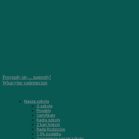
Posypały się… nagrody!
Wkacyjne vademecum
Nasza szkoła
O szkole
Projekty
Certyfikaty
Kadra szkoły
Z kart historii
Rada Rodziców
1,5% podatku
Osiągnięcia naszej szkoły