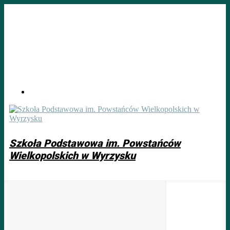
Skip
to
main
content
Szkoła Podstawowa im. Powstańców
Wielkopolskich w Wyrzysku