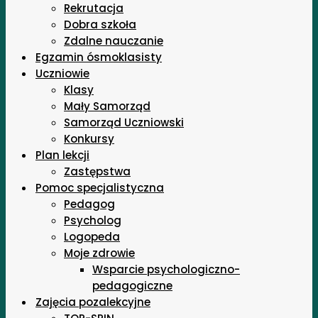
Rekrutacja
Dobra szkoła
Zdalne nauczanie
Egzamin ósmoklasisty
Uczniowie
Klasy
Mały Samorząd
Samorząd Uczniowski
Konkursy
Plan lekcji
Zastępstwa
Pomoc specjalistyczna
Pedagog
Psycholog
Logopeda
Moje zdrowie
Wsparcie psychologiczno-
pedagogiczne
Zajęcia pozalekcyjne