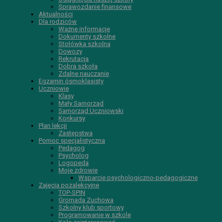
Sprawozdanie finansowe
Aktualności
Dla rodziców
Ważne informacje
Dokumenty szkolne
Stołówka szkolna
Dowozy
Rekrutacja
Dobra szkoła
Zdalne nauczanie
Egzamin ósmoklasisty
Uczniowie
Klasy
Mały Samorząd
Samorząd Uczniowski
Konkursy
Plan lekcji
Zastępstwa
Pomoc specjalistyczna
Pedagog
Psycholog
Logopeda
Moje zdrowie
Wsparcie psychologiczno-pedagogiczne
Zajęcia pozalekcyjne
TOP-SPIN
Gromada Zuchowa
Szkolny klub sportowy
Programowanie w szkole