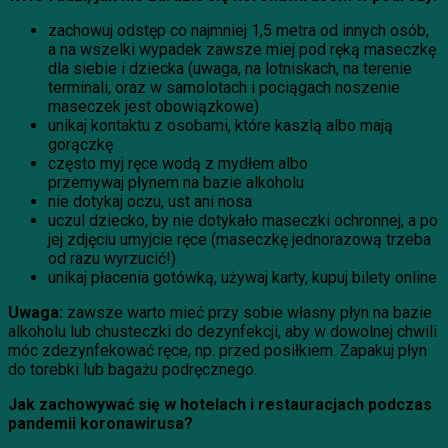
zachowuj odstęp co najmniej 1,5 metra od innych osób,
a na wszelki wypadek zawsze miej pod ręką maseczkę
dla siebie i dziecka (uwaga, na lotniskach, na terenie
terminali, oraz w samolotach i pociągach noszenie
maseczek jest obowiązkowe)
unikaj kontaktu z osobami, które kaszlą albo mają
gorączkę
często myj ręce wodą z mydłem albo
przemywaj płynem na bazie alkoholu
nie dotykaj oczu, ust ani nosa
uczul dziecko, by nie dotykało maseczki ochronnej, a po
jej zdjęciu umyjcie ręce (maseczkę jednorazową trzeba
od razu wyrzucić!)
unikaj płacenia gotówką, używaj karty, kupuj bilety online
Uwaga:
zawsze warto mieć przy sobie własny płyn na bazie
alkoholu lub chusteczki do dezynfekcji, aby w dowolnej chwili
móc zdezynfekować ręce, np. przed posiłkiem. Zapakuj płyn
do torebki lub bagażu podręcznego.
Jak zachowywać się w hotelach i restauracjach podczas
pandemii koronawirusa?