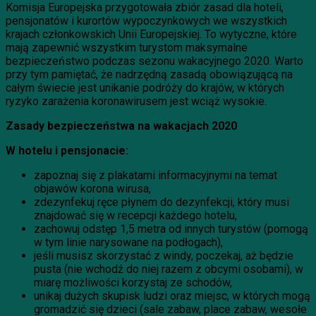
Komisja Europejska przygotowała zbiór zasad dla hoteli,
pensjonatów i kurortów wypoczynkowych we wszystkich
krajach członkowskich Unii Europejskiej. To wytyczne, które
mają zapewnić wszystkim turystom maksymalne
bezpieczeństwo podczas sezonu wakacyjnego 2020. Warto
przy tym pamiętać, że nadrzędną zasadą obowiązującą na
całym świecie jest unikanie podróży do krajów, w których
ryzyko zarażenia koronawirusem jest wciąż wysokie.
Zasady bezpieczeństwa na wakacjach 2020
W hotelu i pensjonacie:
zapoznaj się z plakatami informacyjnymi na temat
objawów korona wirusa,
zdezynfekuj ręce płynem do dezynfekcji, który musi
znajdować się w recepcji każdego hotelu,
zachowuj odstęp 1,5 metra od innych turystów (pomogą
w tym linie narysowane na podłogach),
jeśli musisz skorzystać z windy, poczekaj, aż będzie
pusta (nie wchodź do niej razem z obcymi osobami), w
miarę możliwości korzystaj ze schodów,
unikaj dużych skupisk ludzi oraz miejsc, w których mogą
gromadzić się dzieci (sale zabaw, place zabaw, wesołe