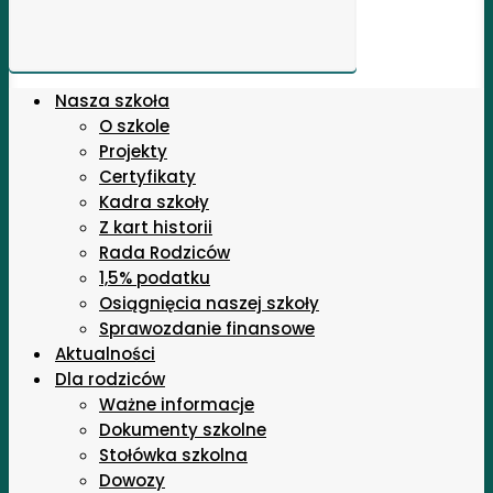
Nasza szkoła
O szkole
Projekty
Certyfikaty
Kadra szkoły
Z kart historii
Rada Rodziców
1,5% podatku
Osiągnięcia naszej szkoły
Sprawozdanie finansowe
Aktualności
Dla rodziców
Ważne informacje
Dokumenty szkolne
Stołówka szkolna
Dowozy