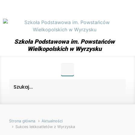
Skip to main content
Szkoła Podstawowa im. Powstańców
Wielkopolskich w Wyrzysku
Strona główna
Aktualności
Sukces lekkoatletów z Wyrzyska