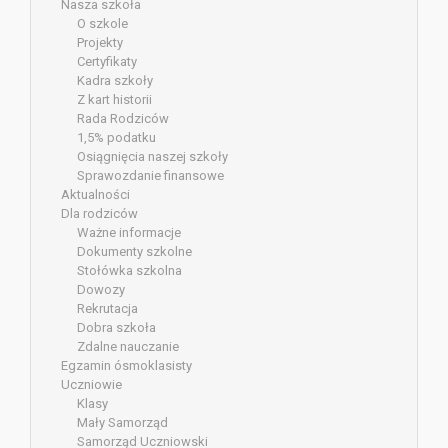
Nasza szkoła
O szkole
Projekty
Certyfikaty
Kadra szkoły
Z kart historii
Rada Rodziców
1,5% podatku
Osiągnięcia naszej szkoły
Sprawozdanie finansowe
Aktualności
Dla rodziców
Ważne informacje
Dokumenty szkolne
Stołówka szkolna
Dowozy
Rekrutacja
Dobra szkoła
Zdalne nauczanie
Egzamin ósmoklasisty
Uczniowie
Klasy
Mały Samorząd
Samorząd Uczniowski