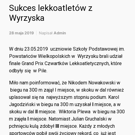
Sukces lekkoatletów z
Wyrzyska
28 maja 2019
Napisał
Admin
W dniu 23.05.2019 uczniowie Szkoły Podstawowej im.
Powstańców Wielkopolskich w Wyrzysku brali udział
finale Grand Prix Czwartków Lekkoatletycznych, które
odbyły się w Pile.
Miło nam poinformować, że Nikodem Nowakowski w
biegu na 300 m zajął I miejsce, w skoku w dal również
uplasował się na najwyższym stopniu podium. Karol
Jagodziński w biegu na 300 m uzyskał
I
miejsce, a w
skoku w dal
II
miejsce. Wiktoria Plewa w biegu na 300
m zajęła
I
miejsce. Natomiast Julian Gruchalski w
pchnięciu kulą zdobył
III
miejsce. Każdy z młodych
sportowców pobił swój życiowy rekord, co już jest