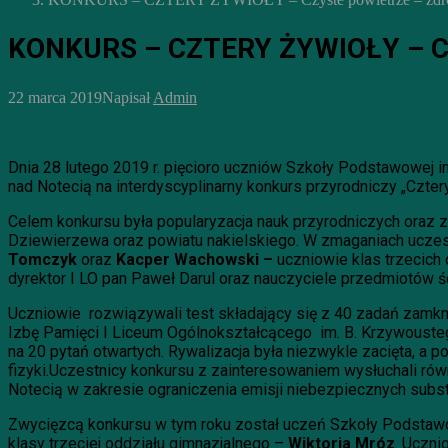
KONKURS – CZTERY ŻYWIOŁY – Czy
22 marca 2019
Napisał
Admin
Dnia 28 lutego 2019 r. pięcioro uczniów Szkoły Podstawowej
nad Notecią na interdyscyplinarny konkurs przyrodniczy „Czte
Celem konkursu była popularyzacja nauk przyrodniczych oraz z
Dziewierzewa oraz powiatu nakielskiego. W zmaganiach uczes
Tomczyk
oraz
Kacper Wachowski –
uczniowie klas trzecich
dyrektor I LO pan Paweł Darul oraz nauczyciele przedmiotów ś
Uczniowie rozwiązywali test składający się z 40 zadań zamkni
Izbę Pamięci I Liceum Ogólnokształcącego im. B. Krzywoustego
na 20 pytań otwartych. Rywalizacja była niezwykle zacięta, a 
fizyki.Uczestnicy konkursu z zainteresowaniem wysłuchali ró
Notecią w zakresie ograniczenia emisji niebezpiecznych subst
Zwycięzcą konkursu w tym roku został uczeń Szkoły Podsta
klasy trzeciej oddziału gimnazjalnego –
Wiktoria Mróz
. Uczn