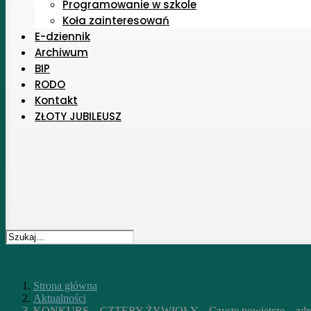
Programowanie w szkole
Koła zainteresowań
E-dziennik
Archiwum
BIP
RODO
Kontakt
ZŁOTY JUBILEUSZ
Strona główna
Aktualności
KONKURS – CZTERY ŻYWIOŁY – Czyste powietrze – zdro