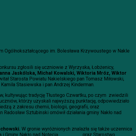
eum Ogólnokształcącego im. Bolesława Krzywoustego w Nakle
nkursu zgłosili się uczniowie z Wyrzyska, Łobżenicy,
anna Jaskólska,
Michał Kowalski, Wiktoria Mróz, Wiktor
ywitał Starosta Powiatu Nakielskiego pan Tomasz Miłowski,
 Kamila Stasiewska i pan Andrzej Kinderman.
, kultywując tradycję Tłustego Czwartku, po czym zwiedzili
uczniów, którzy uzyskali najwyższą punktację, odpowiedziało
dzą z zakresu chemii, biologii, geografii, oraz
an Radosław Sztubinski omówił działania gminy Nakło nad
chowski.
W gronie wyróżnionych znalazła się także uczennica
Miasta i Gminy Nakło nad Notecią oraz Starostwo