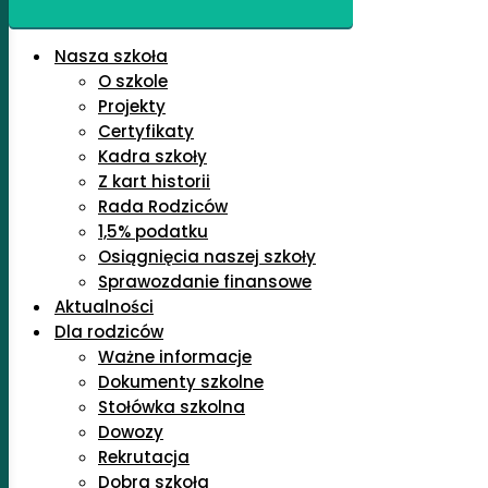
Nasza szkoła
O szkole
Projekty
Certyfikaty
Kadra szkoły
Z kart historii
Rada Rodziców
1,5% podatku
Osiągnięcia naszej szkoły
Sprawozdanie finansowe
Aktualności
Dla rodziców
Ważne informacje
Dokumenty szkolne
Stołówka szkolna
Dowozy
Rekrutacja
Dobra szkoła