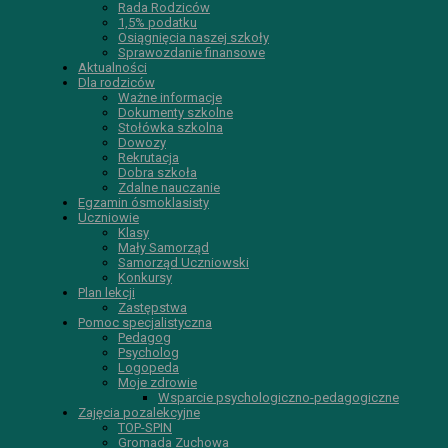
Rada Rodziców
1,5% podatku
Osiągnięcia naszej szkoły
Sprawozdanie finansowe
Aktualności
Dla rodziców
Ważne informacje
Dokumenty szkolne
Stołówka szkolna
Dowozy
Rekrutacja
Dobra szkoła
Zdalne nauczanie
Egzamin ósmoklasisty
Uczniowie
Klasy
Mały Samorząd
Samorząd Uczniowski
Konkursy
Plan lekcji
Zastępstwa
Pomoc specjalistyczna
Pedagog
Psycholog
Logopeda
Moje zdrowie
Wsparcie psychologiczno-pedagogiczne
Zajęcia pozalekcyjne
TOP-SPIN
Gromada Zuchowa