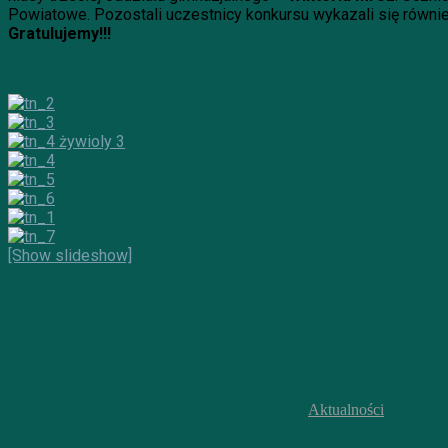
Powiatowe. Pozostali uczestnicy konkursu wykazali się równ
Gratulujemy!!!
[Show slideshow]
Aktualności