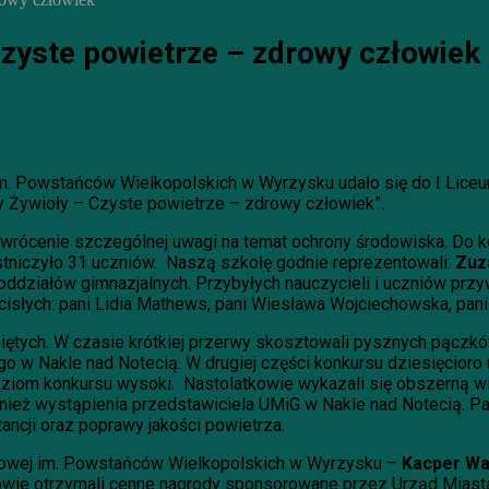
ste powietrze – zdrowy człowiek
 im. Powstańców Wielkopolskich w Wyrzysku udało się do I Lic
ry Żywioły – Czyste powietrze – zdrowy człowiek”
.
wrócenie szczególnej uwagi na temat ochrony środowiska. Do ko
tniczyło 31 uczniów. Naszą szkołę godnie reprezentowali:
Zuz
 oddziałów gimnazjalnych. Przybyłych nauczycieli i uczniów prz
cisłych: pani Lidia Mathews, pani Wiesława Wojciechowska, pani
ętych. W czasie krótkiej przerwy skosztowali pysznych pączków
 w Nakle nad Notecią. W drugiej części konkursu dziesięcioro 
poziom konkursu wysoki. Nastolatkowie wykazali się obszerną wie
wnież wystąpienia przedstawiciela UMiG w Nakle nad Notecią. P
ancji oraz poprawy jakości powietrza.
wowej im. Powstańców Wielkopolskich w Wyrzysku –
Kacper Wa
iowie otrzymali cenne nagrody sponsorowane przez Urząd 