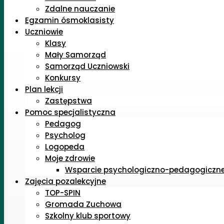
Zdalne nauczanie
Egzamin ósmoklasisty
Uczniowie
Klasy
Mały Samorząd
Samorząd Uczniowski
Konkursy
Plan lekcji
Zastępstwa
Pomoc specjalistyczna
Pedagog
Psycholog
Logopeda
Moje zdrowie
Wsparcie psychologiczno-pedagogiczn
Zajęcia pozalekcyjne
TOP-SPIN
Gromada Zuchowa
Szkolny klub sportowy