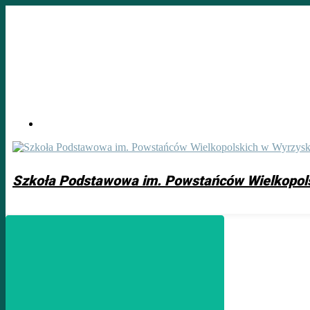
Skip
to
main
content
Szkoła Podstawowa im. Powstańców Wielkopol