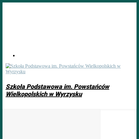
Skip
to
main
content
Szkoła Podstawowa im. Powstańców
Wielkopolskich w Wyrzysku