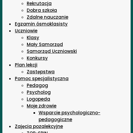
Rekrutacja
Dobra szkoła
Zdalne nauczanie
Egzamin ósmoklasisty
Uczniowie
Klasy
Mały Samorząd
Samorząd Uczniowski
Konkursy
Plan lekcji
Zastępstwa
Pomoc specjalistyczna
Pedagog
Psycholog
Logopeda
Moje zdrowie
Wsparcie psychologiczno-
pedagogiczne
Zajęcia pozalekcyjne