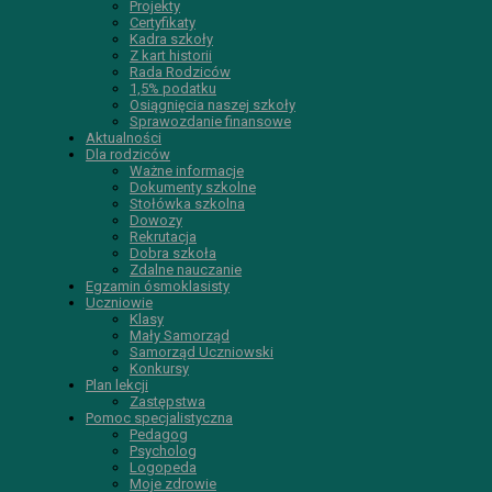
Projekty
Certyfikaty
Kadra szkoły
Z kart historii
Rada Rodziców
1,5% podatku
Osiągnięcia naszej szkoły
Sprawozdanie finansowe
Aktualności
Dla rodziców
Ważne informacje
Dokumenty szkolne
Stołówka szkolna
Dowozy
Rekrutacja
Dobra szkoła
Zdalne nauczanie
Egzamin ósmoklasisty
Uczniowie
Klasy
Mały Samorząd
Samorząd Uczniowski
Konkursy
Plan lekcji
Zastępstwa
Pomoc specjalistyczna
Pedagog
Psycholog
Logopeda
Moje zdrowie