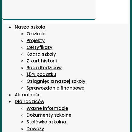
Nasza szkoła
O szkole
Projekty
Certyfikaty
Kadra szkoły
Z kart historii
Rada Rodziców
1,5% podatku
Osiągnięcia naszej szkoły
Sprawozdanie finansowe
Aktualności
Dla rodziców
Ważne informacje
Dokumenty szkolne
Stołówka szkolna
Dowozy