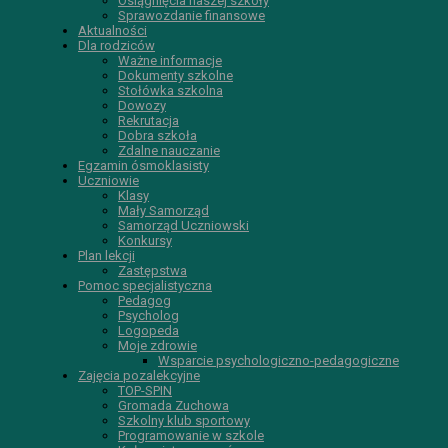
Osiągnięcia naszej szkoły
Sprawozdanie finansowe
Aktualności
Dla rodziców
Ważne informacje
Dokumenty szkolne
Stołówka szkolna
Dowozy
Rekrutacja
Dobra szkoła
Zdalne nauczanie
Egzamin ósmoklasisty
Uczniowie
Klasy
Mały Samorząd
Samorząd Uczniowski
Konkursy
Plan lekcji
Zastępstwa
Pomoc specjalistyczna
Pedagog
Psycholog
Logopeda
Moje zdrowie
Wsparcie psychologiczno-pedagogiczne
Zajęcia pozalekcyjne
TOP-SPIN
Gromada Zuchowa
Szkolny klub sportowy
Programowanie w szkole