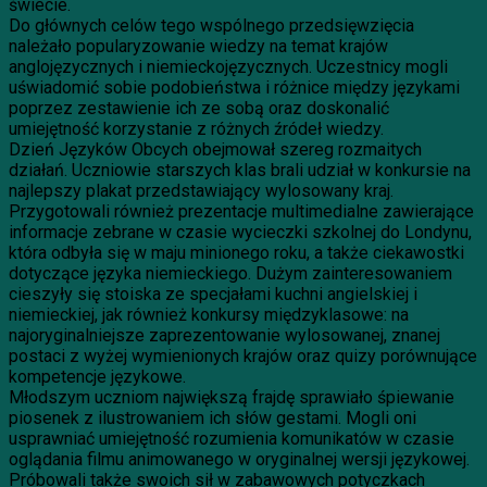
świecie.
Do głównych celów tego wspólnego przedsięwzięcia
należało popularyzowanie wiedzy na temat krajów
anglojęzycznych i niemieckojęzycznych. Uczestnicy mogli
uświadomić sobie podobieństwa i różnice między językami
poprzez zestawienie ich ze sobą oraz doskonalić
umiejętność korzystanie z różnych źródeł wiedzy.
Dzień Języków Obcych obejmował szereg rozmaitych
działań. Uczniowie starszych klas brali udział w konkursie na
najlepszy plakat przedstawiający wylosowany kraj.
Przygotowali również prezentacje multimedialne zawierające
informacje zebrane w czasie wycieczki szkolnej do Londynu,
która odbyła się w maju minionego roku, a także ciekawostki
dotyczące języka niemieckiego. Dużym zainteresowaniem
cieszyły się stoiska ze specjałami kuchni angielskiej i
niemieckiej, jak również konkursy międzyklasowe: na
najoryginalniejsze zaprezentowanie wylosowanej, znanej
postaci z wyżej wymienionych krajów oraz quizy porównujące
kompetencje językowe.
Młodszym uczniom największą frajdę sprawiało śpiewanie
piosenek z ilustrowaniem ich słów gestami. Mogli oni
usprawniać umiejętność rozumienia komunikatów w czasie
oglądania filmu animowanego w oryginalnej wersji językowej.
Próbowali także swoich sił w zabawowych potyczkach