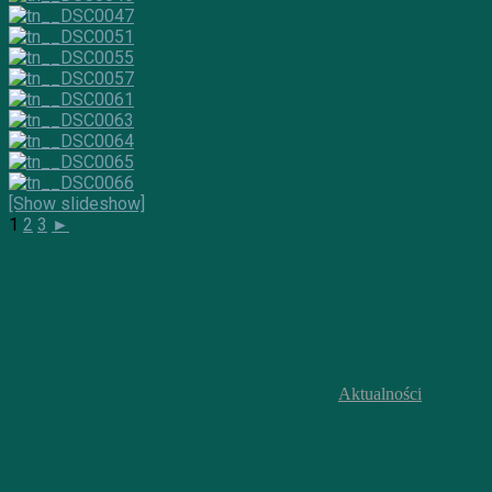
[Show slideshow]
1
2
3
►
Aktualności