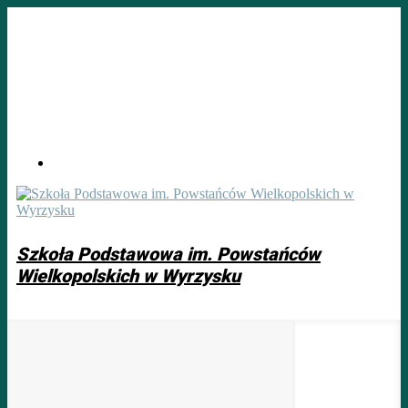
Skip
to
main
content
Szkoła Podstawowa im. Powstańców
Wielkopolskich w Wyrzysku