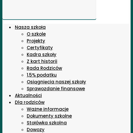
Nasza szkoła
O szkole
Projekty
Certyfikaty
Kadra szkoły
Z kart historii
Rada Rodziców
1,5% podatku
Osiągnięcia naszej szkoły
Sprawozdanie finansowe
Aktualności
Dla rodziców
Ważne informacje
Dokumenty szkolne
Stołówka szkolna
Dowozy