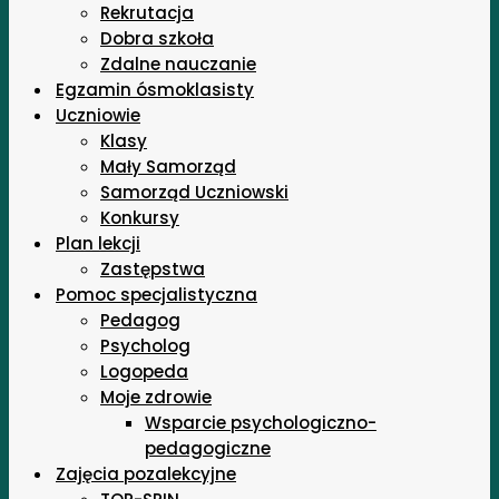
Rekrutacja
Dobra szkoła
Zdalne nauczanie
Egzamin ósmoklasisty
Uczniowie
Klasy
Mały Samorząd
Samorząd Uczniowski
Konkursy
Plan lekcji
Zastępstwa
Pomoc specjalistyczna
Pedagog
Psycholog
Logopeda
Moje zdrowie
Wsparcie psychologiczno-
pedagogiczne
Zajęcia pozalekcyjne