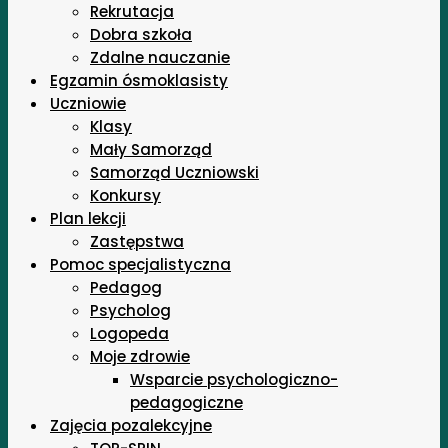
Rekrutacja
Dobra szkoła
Zdalne nauczanie
Egzamin ósmoklasisty
Uczniowie
Klasy
Mały Samorząd
Samorząd Uczniowski
Konkursy
Plan lekcji
Zastępstwa
Pomoc specjalistyczna
Pedagog
Psycholog
Logopeda
Moje zdrowie
Wsparcie psychologiczno-
pedagogiczne
Zajęcia pozalekcyjne