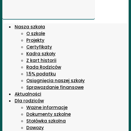
Nasza szkoła
O szkole
Projekty
Certyfikaty
Kadra szkoły
Z kart historii
Rada Rodziców
1,5% podatku
Osiągnięcia naszej szkoły
Sprawozdanie finansowe
Aktualności
Dla rodziców
Ważne informacje
Dokumenty szkolne
Stołówka szkolna
Dowozy