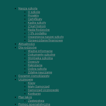
Nasza szkoła
O szkole
Projekty
Certyfikaty
Kadra szkoły
Z kart historii
Rada Rodziców
1,5% podatku
Osiągnięcia naszej szkoły
Sprawozdanie finansowe
Aktualności
Dla rodziców
Ważne informacje
Dokumenty szkolne
Stołówka szkolna
Dowozy
Rekrutacja
Dobra szkoła
Zdalne nauczanie
Egzamin ósmoklasisty
Uczniowie
Klasy
Mały Samorząd
Samorząd Uczniowski
Konkursy
Plan lekcji
Zastępstwa
Pomoc specjalistyczna