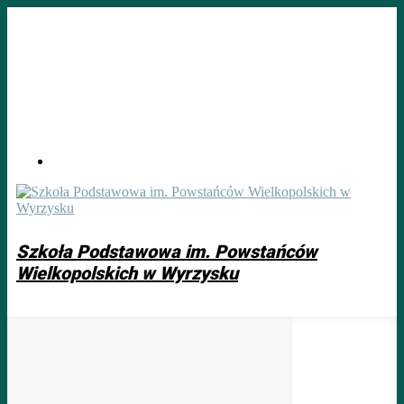
Skip
to
main
content
Szkoła Podstawowa im. Powstańców
Wielkopolskich w Wyrzysku