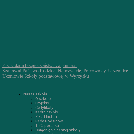
Z zasadami bezpieczeństwa za pan brat
Szanowni Państwo Rodzice, Nauczyciele, Pracownicy, Uczennice i
Uczniowie Szkoły podstawowej w Wyrzysku
Nasza szkoła
O szkole
Projekty
Certyfikaty
Kadra szkoły
Z kart historii
Rada Rodziców
1,5% podatku
Osiągnięcia naszej szkoły