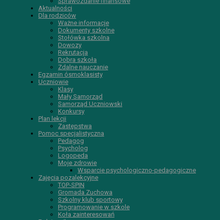
Sprawozdanie finansowe
Aktualności
Dla rodziców
Ważne informacje
Dokumenty szkolne
Stołówka szkolna
Dowozy
Rekrutacja
Dobra szkoła
Zdalne nauczanie
Egzamin ósmoklasisty
Uczniowie
Klasy
Mały Samorząd
Samorząd Uczniowski
Konkursy
Plan lekcji
Zastępstwa
Pomoc specjalistyczna
Pedagog
Psycholog
Logopeda
Moje zdrowie
Wsparcie psychologiczno-pedagogiczne
Zajęcia pozalekcyjne
TOP-SPIN
Gromada Zuchowa
Szkolny klub sportowy
Programowanie w szkole
Koła zainteresowań