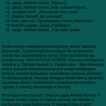
Jakub i Wilhelm Grimm „Titelitury”,
Jakub i Wilhelm Grimm „Wilk i siedem kózek”,
Jonathan Swift „Złotowłosa i trzy misie”,
Charles Perrault „Kot w butach”,
Tove Jansson „Opowiadania z Doliny Muminków”,
Astryd Lindgren „Dzieci z Bullerbyn”,
Jakub i Wilhelm Grimm „Trzy małe świnki”.
Konkursowym zmaganiom towarzyszyły słowa Tadeusza
Kościuszki: „Czytaj książki pouczające dla upiększenia
umysłu lub uszlachetnienia serca”, czym wpisaliśmy się
w tegoroczny ROK KOŚCIUSZKOWSKI. Komisja oceniająca w
składzie: p. Elżbieta Kwasek, p. Paulina Łuka – Marcinkowska
oraz p. Kornelia Kwasińska brała pod uwagę następujące
kryteria: wyraźna artykulacja i prawidłowa wymowa, płynność i
swoboda czytania, intonacja oddająca klimat utworu, głośność
czytanego utworu, bezbłędność czytania prozy (czytanie
zgodne z zawartą interpunkcją w tekście).
W kategorii klas trzecich I miejsce zajęła Amelia Skórska, II
miejsce Sandra Załóg, III miejsce uzyskał Jan Mrotek, a
wyróżniono Lenę Sadłowską. W kategorii klas drugich