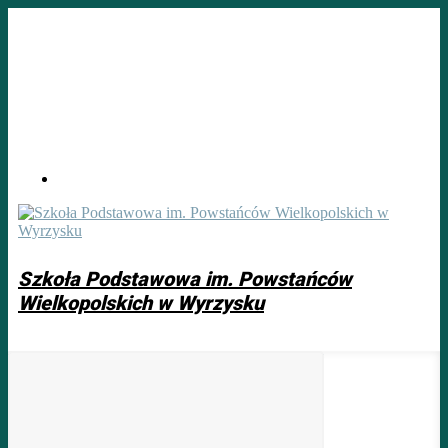
Skip
to
main
content
Szkoła Podstawowa im. Powstańców
Wielkopolskich w Wyrzysku