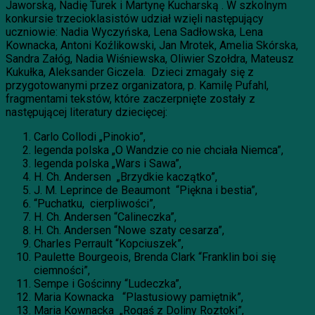
Jaworską, Nadię Turek i Martynę Kucharską . W szkolnym
konkursie trzecioklasistów udział wzięli następujący
uczniowie: Nadia Wyczyńska, Lena Sadłowska, Lena
Kownacka, Antoni Koźlikowski, Jan Mrotek, Amelia Skórska,
Sandra Załóg, Nadia Wiśniewska, Oliwier Szołdra, Mateusz
Kukułka, Aleksander Giczela. Dzieci zmagały się z
przygotowanymi przez organizatora, p. Kamilę Pufahl,
fragmentami tekstów, które zaczerpnięte zostały z
następującej literatury dziecięcej:
Carlo Collodi „Pinokio”,
legenda polska „O Wandzie co nie chciała Niemca”,
legenda polska „Wars i Sawa”,
H. Ch. Andersen „Brzydkie kaczątko”,
J. M. Leprince de Beaumont “Piękna i bestia”,
“Puchatku, cierpliwości”,
H. Ch. Andersen “Calineczka”,
H. Ch. Andersen “Nowe szaty cesarza”,
Charles Perrault “Kopciuszek”,
Paulette Bourgeois, Brenda Clark “Franklin boi się
ciemności”,
Sempe i Gościnny “Ludeczka”,
Maria Kownacka “Plastusiowy pamiętnik”,
Maria Kownacka „Rogaś z Doliny Roztoki”,