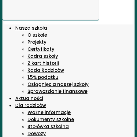
Nasza szkoła
O szkole
Projekty
Certyfikaty
Kadra szkoły
Z kart historii
Rada Rodziców
1,5% podatku
Osiągnięcia naszej szkoły
Sprawozdanie finansowe
Aktualności
Dla rodziców
Ważne informacje
Dokumenty szkolne
Stołówka szkolna
Dowozy