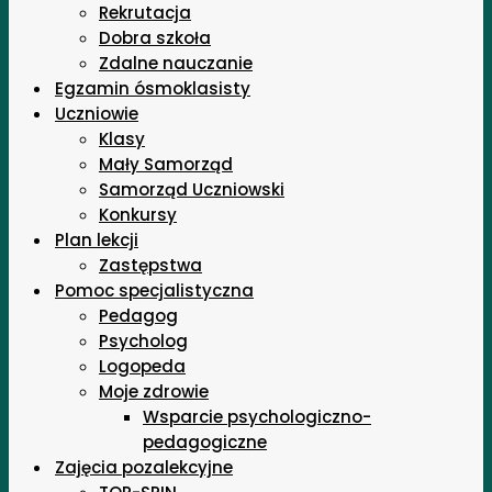
Rekrutacja
Dobra szkoła
Zdalne nauczanie
Egzamin ósmoklasisty
Uczniowie
Klasy
Mały Samorząd
Samorząd Uczniowski
Konkursy
Plan lekcji
Zastępstwa
Pomoc specjalistyczna
Pedagog
Psycholog
Logopeda
Moje zdrowie
Wsparcie psychologiczno-
pedagogiczne
Zajęcia pozalekcyjne