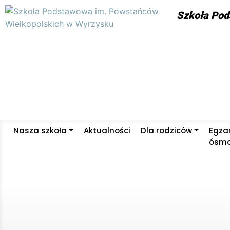
Skip to main content
Szkoła Pod
Nasza szkoła
Aktualności
Dla rodziców
Egza
ósmo