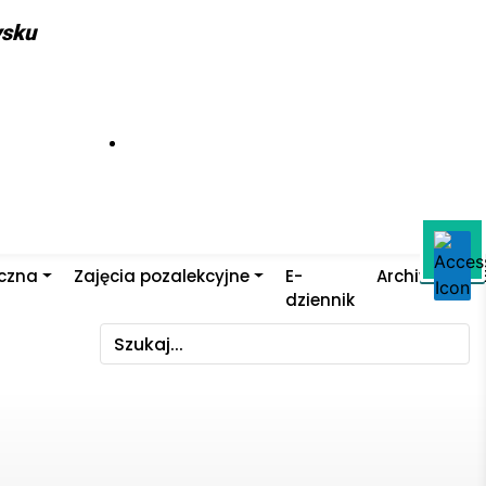
ysku
yczna
Zajęcia pozalekcyjne
E-
Archiwum
dziennik