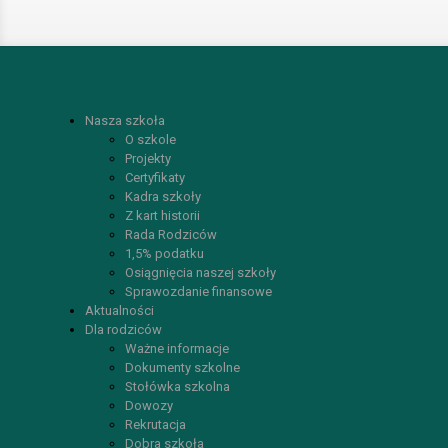
Nasza szkoła
O szkole
Projekty
Certyfikaty
Kadra szkoły
Z kart historii
Rada Rodziców
1,5% podatku
Osiągnięcia naszej szkoły
Sprawozdanie finansowe
Aktualności
Dla rodziców
Ważne informacje
Dokumenty szkolne
Stołówka szkolna
Dowozy
Rekrutacja
Dobra szkoła