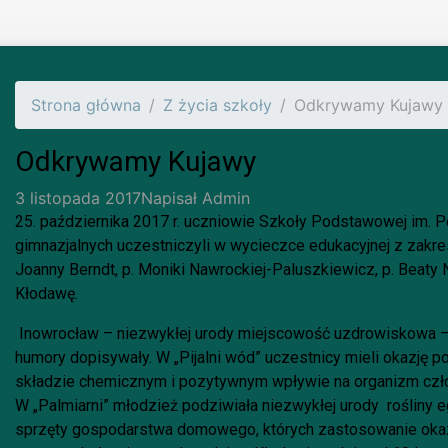
Strona główna
Z życia szkoły
Odkrywamy Kujawy
Odkrywamy Kujawy
3 listopada 2017
Napisał
Admin
25. października 2017 r. uczniowie Szkoły Podstawowej im. 
gimnazjalnych uczestniczyli w wycieczce edukacyjnej z zakresu
Joanny Berndt, p. Moniki Nawrockiej-Paluszkiewicz, p. Beaty 
Kłodawę.
Inowrocław – niezwykłej urody miejscowość uzdrowiskowa – 
humory dopisywały. W „Pijalni wód” uczestnicy mieli okazję
składzie chemicznym i pozytywnym wpływie na organizm czł
W „Palmiarni” młodzież podziwiała niezwykłej urody rośliny e
sprzęty gospodarstwa domowego, których zastosowanie okaza