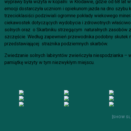
wyprawy była wizyta w kopalni w Kłodawie, gdzie od 68 lat w
emocji dostarczyła uczniom i opiekunom jazda na dno szybu
trzecioklasiści podziwiali ogromne pokłady wiekowego miner
ciekawostek dotyczących wydobycia i zdrowotnych właściwośc
solnych oraz o Skarbniku strzegącym naturalnych zasobów z
szczęście. Według zapewnień przewodnika podobny skutek mi
przedstawiającej strażnika podziemnych skarbów.
Zwiedzanie solnych labiryntów zwieńczyła niespodzianka – w
pamiątkę wizyty w tym niezwykłym miejscu.
[SHOW SL