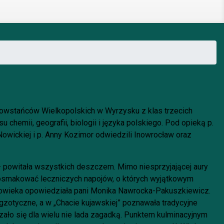
Powstańców Wielkopolskich w Wyrzysku z klas trzecich
 chemii, geografii, biologii i języka polskiego. Pod opieką p.
Nowickiej i p. Anny Kozimor odwiedzili Inowrocław oraz
powitała wszystkich deszczem. Mimo niesprzyjającej aury
 posmakować leczniczych napojów, o których wyjątkowym
owieka opowiedziała pani Monika Nawrocka-Pakuszkiewicz.
gzotyczne, a w „Chacie kujawskiej” poznawała tradycyjne
ło się dla wielu nie lada zagadką. Punktem kulminacyjnym