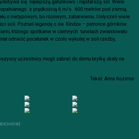
ydobywa się najlepszą gatunkowo i najstarszą sól. Wiele
 kopalnianego z prędkością 6 m/s. 600 metrów pod ziemią
ału o nietypowym, bo różowym, zabarwieniu. Usłyszeli wiele
i soli. Poznali legendę o św. Kindze – patronce górników
iemi, którego spotkanie w ciemnych tunelach zwiastowało
ał odnieść pocałunek w czoło wykutej w soli rzeźby,
szyscy uczestnicy mogli zabrać do domu bryłkę skały na
Tekst: Anna Kozimor
IDESHOW]