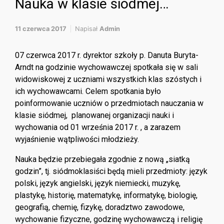
Nauka w klasie siódmej…
11 czerwca 2017
Napisał
Admin
07 czerwca 2017 r. dyrektor szkoły p. Danuta Buryta-
Arndt na godzinie wychowawczej spotkała się w sali
widowiskowej z uczniami wszystkich klas szóstych i
ich wychowawcami. Celem spotkania było
poinformowanie uczniów o przedmiotach nauczania w
klasie siódmej, planowanej organizacji nauki i
wychowania od 01 września 2017 r. , a zarazem
wyjaśnienie wątpliwości młodzieży.
Nauka będzie przebiegała zgodnie z nową „siatką
godzin”, tj. siódmoklasiści będą mieli przedmioty: język
polski, język angielski, język niemiecki, muzykę,
plastykę, historię, matematykę, informatykę, biologię,
geografią, chemię, fizykę, doradztwo zawodowe,
wychowanie fizyczne, godzinę wychowawczą i religię