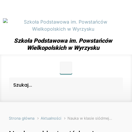
Skip to main content
Szkoła Podstawowa im. Powstańców
Wielkopolskich w Wyrzysku
Strona główna
Aktualności
Nauka w klasie siódmej…