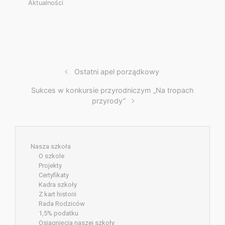
Aktualności
Ostatni apel porządkowy
Sukces w konkursie przyrodniczym „Na tropach
przyrody”
Nasza szkoła
O szkole
Projekty
Certyfikaty
Kadra szkoły
Z kart historii
Rada Rodziców
1,5% podatku
Osiągnięcia naszej szkoły