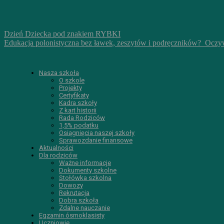
Dzień Dziecka pod znakiem RYBKI
Edukacja polonistyczna bez ławek, zeszytów i podręczników? O
Nasza szkoła
O szkole
Projekty
Certyfikaty
Kadra szkoły
Z kart historii
Rada Rodziców
1,5% podatku
Osiągnięcia naszej szkoły
Sprawozdanie finansowe
Aktualności
Dla rodziców
Ważne informacje
Dokumenty szkolne
Stołówka szkolna
Dowozy
Rekrutacja
Dobra szkoła
Zdalne nauczanie
Egzamin ósmoklasisty
Uczniowie