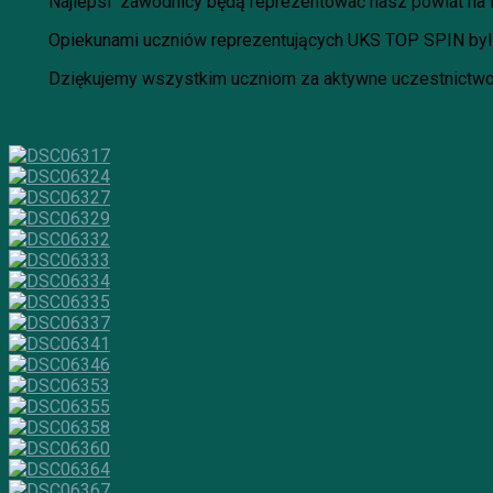
Najlepsi zawodnicy będą reprezentować nasz powiat na Mi
Opiekunami uczniów reprezentujących UKS TOP SPIN byli p
Dziękujemy wszystkim uczniom za aktywne uczestnictw