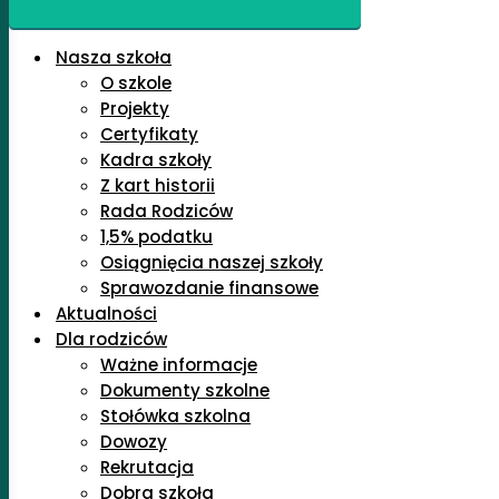
Nasza szkoła
O szkole
Projekty
Certyfikaty
Kadra szkoły
Z kart historii
Rada Rodziców
1,5% podatku
Osiągnięcia naszej szkoły
Sprawozdanie finansowe
Aktualności
Dla rodziców
Ważne informacje
Dokumenty szkolne
Stołówka szkolna
Dowozy
Rekrutacja
Dobra szkoła