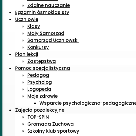
Zdalne nauczanie
Egzamin ósmoklasisty
Uczniowie
Klasy
Mały Samorząd
Samorząd Uczniowski
Konkursy
Plan lekcji
Zastępstwa
Pomoc specjalistyczna
Pedagog
Psycholog
Logopeda
Moje zdrowie
Wsparcie psychologiczno-pedagogiczn
Zajęcia pozalekcyjne
TOP-SPIN
Gromada Zuchowa
Szkolny klub sportowy