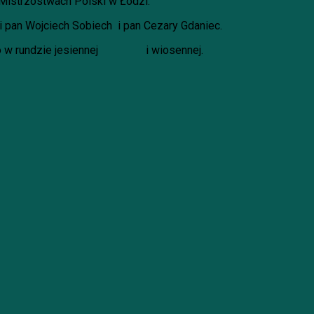
strzostwach Polski w Łodzi.
an Wojciech Sobiech i pan Cezary Gdaniec.
o w rundzie jesiennej i wiosennej.