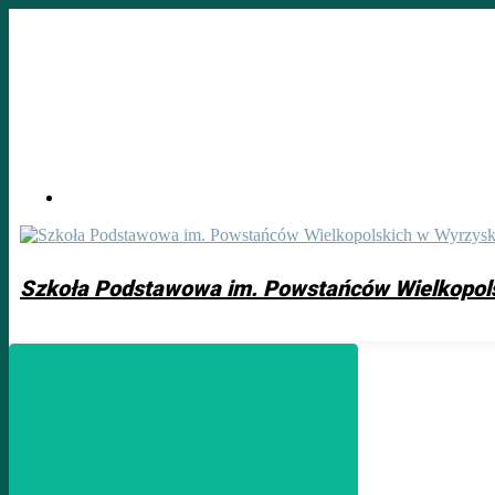
Skip
to
main
content
Szkoła Podstawowa im. Powstańców Wielkopol