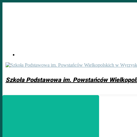
Skip
to
main
content
Szkoła Podstawowa im. Powstańców Wielkopol