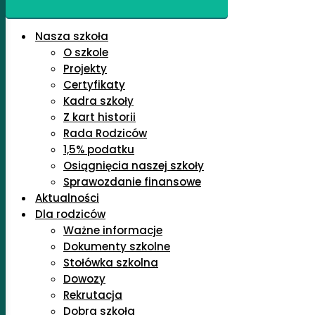
Nasza szkoła
O szkole
Projekty
Certyfikaty
Kadra szkoły
Z kart historii
Rada Rodziców
1,5% podatku
Osiągnięcia naszej szkoły
Sprawozdanie finansowe
Aktualności
Dla rodziców
Ważne informacje
Dokumenty szkolne
Stołówka szkolna
Dowozy
Rekrutacja
Dobra szkoła