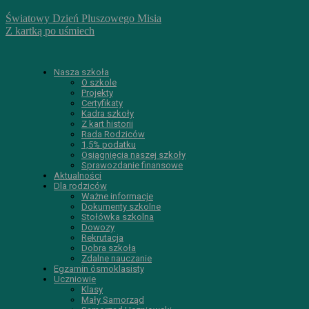
Światowy Dzień Pluszowego Misia
Z kartką po uśmiech
Nasza szkoła
O szkole
Projekty
Certyfikaty
Kadra szkoły
Z kart historii
Rada Rodziców
1,5% podatku
Osiągnięcia naszej szkoły
Sprawozdanie finansowe
Aktualności
Dla rodziców
Ważne informacje
Dokumenty szkolne
Stołówka szkolna
Dowozy
Rekrutacja
Dobra szkoła
Zdalne nauczanie
Egzamin ósmoklasisty
Uczniowie
Klasy
Mały Samorząd