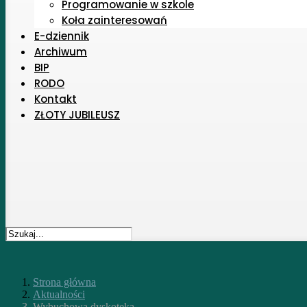
Programowanie w szkole
Koła zainteresowań
E-dziennik
Archiwum
BIP
RODO
Kontakt
ZŁOTY JUBILEUSZ
Strona główna
Aktualności
Wybuchowa dyskoteka