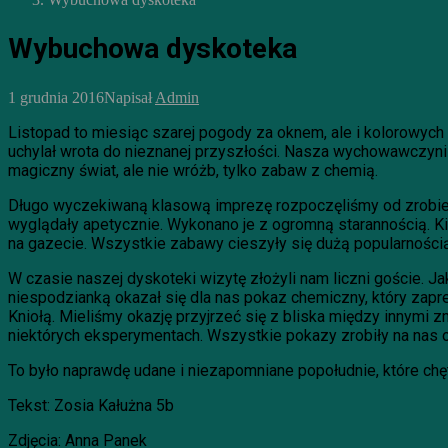
Wybuchowa dyskoteka
1 grudnia 2016
Napisał
Admin
Listopad to miesiąc szarej pogody za oknem, ale i kolorowyc
uchylał wrota do nieznanej przyszłości. Nasza wychowawczyni
magiczny świat, ale nie wróżb, tylko zabaw z chemią.
Długo wyczekiwaną klasową imprezę rozpoczęliśmy od zrobien
wyglądały apetycznie. Wykonano je z ogromną starannością. Kie
na gazecie. Wszystkie zabawy cieszyły się dużą popularnością,
W czasie naszej dyskoteki wizytę złożyli nam liczni goście. J
niespodzianką okazał się dla nas pokaz chemiczny, który za
Kniołą. Mieliśmy okazję przyjrzeć się z bliska między innymi
niektórych eksperymentach. Wszystkie pokazy zrobiły na nas
To było naprawdę udane i niezapomniane popołudnie, które chę
Tekst: Zosia Kałużna 5b
Zdjęcia: Anna Panek