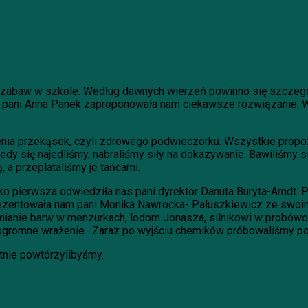
h zabaw w szkole. Według dawnych wierzeń powinno się szczegó
 pani Anna Panek zaproponowała nam ciekawsze rozwiązanie. W 
ia przekąsek, czyli zdrowego podwieczorku. Wszystkie propozy
dy się najedliśmy, nabraliśmy siły na dokazywanie. Bawiliśmy si
 a przeplataliśmy je tańcami.
ako pierwsza odwiedziła nas pani dyrektor Danuta Buryta-Arndt. 
prezentowała nam pani Monika Nawrocka- Paluszkiewicz ze swoim
 zmianie barw w menzurkach, lodom Jonasza, silnikowi w probów
 ogromne wrażenie. Zaraz po wyjściu chemików próbowaliśmy po
tnie powtórzylibyśmy.