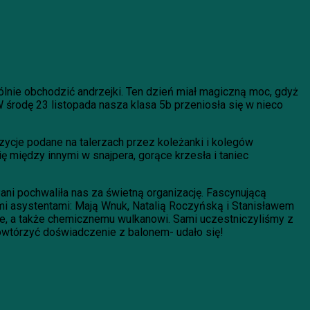
lnie obchodzić andrzejki. Ten dzień miał magiczną moc, gdyż
środę 23 listopada nasza klasa 5b przeniosła się w nieco
cje podane na talerzach przez koleżanki i kolegów
ę między innymi w snajpera, gorące krzesła i taniec
Pani pochwaliła nas za świetną organizację. Fascynującą
i asystentami: Mają Wnuk, Natalią Roczyńską i Stanisławem
ce, a także chemicznemu wulkanowi. Sami uczestniczyliśmy z
wtórzyć doświadczenie z balonem- udało się!