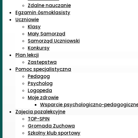
Zdalne nauczanie
Egzamin ósmoklasisty
Uczniowie
Klasy
Mały Samorząd
Samorząd Uczniowski
Konkursy
Plan lekcji
Zastępstwa
Pomoc specjalistyczna
Pedagog
Psycholog
Logopeda
Moje zdrowie
Wsparcie psychologiczno-pedagogiczn
Zajęcia pozalekcyjne
TOP-SPIN
Gromada Zuchowa
Szkolny klub sportowy