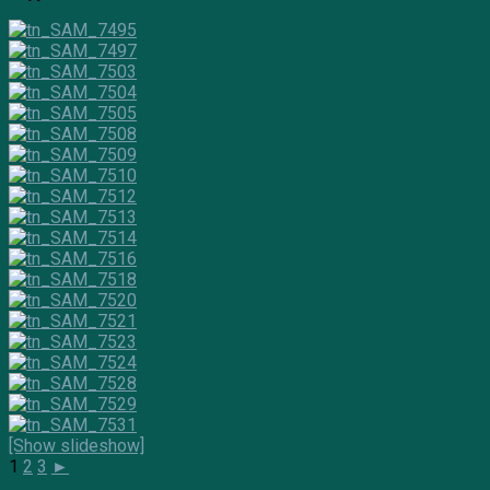
[Show slideshow]
1
2
3
►