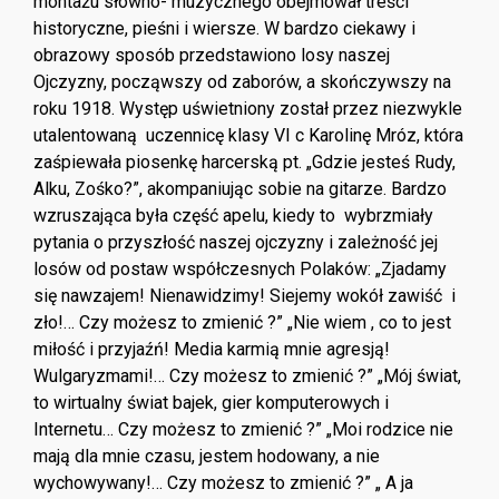
montażu słowno- muzycznego obejmował treści
historyczne, pieśni i wiersze. W bardzo ciekawy i
obrazowy sposób przedstawiono losy naszej
Ojczyzny, począwszy od zaborów, a skończywszy na
roku 1918. Występ uświetniony został przez niezwykle
utalentowaną uczennicę klasy VI c Karolinę Mróz, która
zaśpiewała piosenkę harcerską pt. „Gdzie jesteś Rudy,
Alku, Zośko?”, akompaniując sobie na gitarze. Bardzo
wzruszająca była część apelu, kiedy to wybrzmiały
pytania o przyszłość naszej ojczyzny i zależność jej
losów od postaw współczesnych Polaków: „Zjadamy
się nawzajem! Nienawidzimy! Siejemy wokół zawiść i
zło!… Czy możesz to zmienić ?” „Nie wiem , co to jest
miłość i przyjaźń! Media karmią mnie agresją!
Wulgaryzmami!… Czy możesz to zmienić ?” „Mój świat,
to wirtualny świat bajek, gier komputerowych i
Internetu… Czy możesz to zmienić ?” „Moi rodzice nie
mają dla mnie czasu, jestem hodowany, a nie
wychowywany!… Czy możesz to zmienić ?” „ A ja