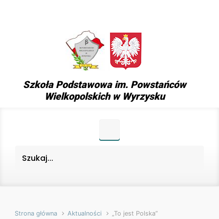
Skip to main content
Szkoła Podstawowa im. Powstańców
Wielkopolskich w Wyrzysku
Strona główna
Aktualności
„To jest Polska”