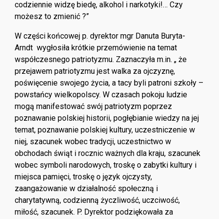
codziennie widzę biedę, alkohol i narkotyki!… Czy
możesz to zmienić ?”
W części końcowej p. dyrektor mgr Danuta Buryta-
Arndt wygłosiła krótkie przemówienie na temat
współczesnego patriotyzmu. Zaznaczyła m.in. „ że
przejawem patriotyzmu jest walka za ojczyznę,
poświęcenie swojego życia, a tacy byli patroni szkoły –
powstańcy wielkopolscy. W czasach pokoju ludzie
mogą manifestować swój patriotyzm poprzez
poznawanie polskiej historii, pogłębianie wiedzy na jej
temat, poznawanie polskiej kultury, uczestniczenie w
niej, szacunek wobec tradycji, uczestnictwo w
obchodach świąt i rocznic ważnych dla kraju, szacunek
wobec symboli narodowych, troskę o zabytki kultury i
miejsca pamięci, troskę o język ojczysty,
zaangażowanie w działalność społeczną i
charytatywną, codzienną życzliwość, uczciwość,
miłość, szacunek. P. Dyrektor podziękowała za